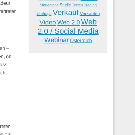
adeur
Studie
Steuertipps
Trading
Texten
Verkauf
ertreter
Verkaufen
Umfrage
Web
Video
Web 2.0
2.0 / Social Media
Webinar
Österreich
hen –
en, ob
dass
icht
eter,
ie als