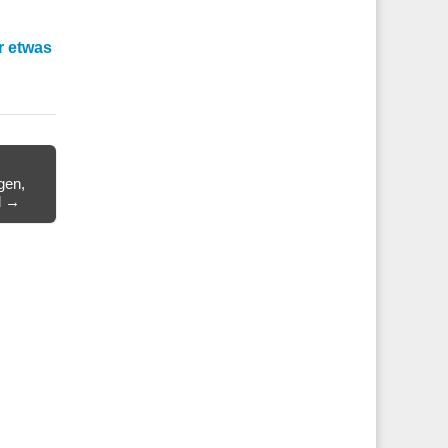
r etwas
gen,
l →