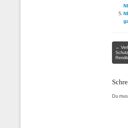
N
NE
g
Post
← Verb
Schutz
navigat
Rendit
Schre
Du mus