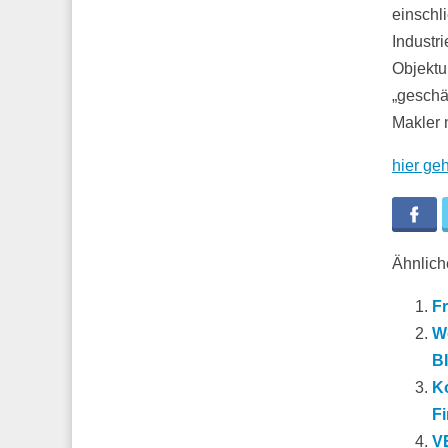
einschl
Industr
Objektu
„geschä
Makler n
hier ge
Fa
Ähnliche
Fr
Wo
B
K
F
V