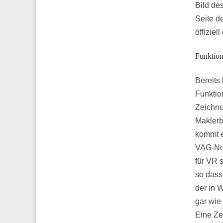
Bild de
Seite d
offizie
Funktion
Bereits
Funktio
Zeichnu
Maklerb
kommt e
VAG-Nov
für VR 
so dass
der in 
gar wie
Eine Ze