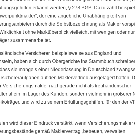
füllungsgehilfen erkannt werden, § 278 BGB. Dazu zählt beispie
hwerpunktmakler“, der eine angebliche Unabhängigkeit von
erungsanbietern durch die Selbstbezeichnung als Makler vorspi
 Wirklichkeit ohne Marktüberblick vielleicht mit wenigen oder nu
räger zusammenarbeitet.
sländische Versicherer, beispielsweise aus England und
nstein, haben sich durch Obergerichte ins Stammbuch schreibe
 dass sie mangels einer Niederlassung in Deutschland zwangs
rsichereraufgaben auf den Maklervertrieb ausgelagert hatten. 
er Versicherungsmakler nachgerade nicht als treuhänderischer
ter allein im Lager des Kunden, sondern vielmehr in größerer
ikoträger, und wird zu seinem Erfüllungsgehilfen, für den der 
izien wird dieser Eindruck verstärkt, wenn Versicherungsmakler 
erungsbestände gemäß Maklervertrag „betreuen, verwalten,