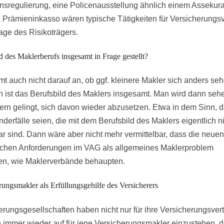
sregulierung, eine Policenausstellung ähnlich einem Assekur
 Prämieninkasso wären typische Tätigkeiten für Versicherungsv
rage des Risikoträgers.
ld des Maklerberufs insgesamt in Frage gestellt?
t auch nicht darauf an, ob ggf. kleinere Makler sich anders se
en ist das Berufsbild des Maklers insgesamt. Man wird dann seh
ern gelingt, sich davon wieder abzusetzen. Etwa in dem Sinn, 
nderfälle seien, die mit dem Berufsbild des Maklers eigentlich n
ar sind. Dann wäre aber nicht mehr vermittelbar, dass die neuen
ichen Anforderungen im VAG als allgemeines Maklerproblem
len, wie Maklerverbände behaupten.
rungsmakler als Erfüllungsgehilfe des Versicherers
erungsgesellschaften haben nicht nur für ihre Versicherungsvertr
 immer wieder auf für jene Versicherungsmakler einzustehen, d