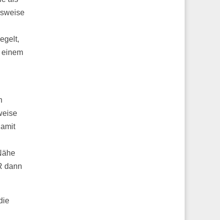
lsweise
egelt,
r einem
n
weise
Damit
 Nähe
VR dann
die