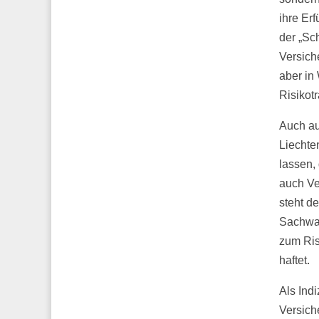
ihre Er
der „Sc
Versich
aber in
Risikot
Auch au
Liechte
lassen,
auch Ve
steht d
Sachwal
zum Ris
haftet.
Als Ind
Versich