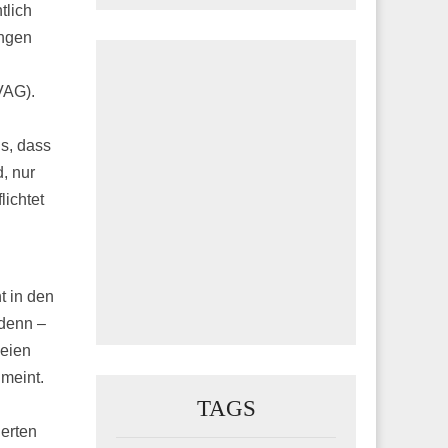
tlich
ungen
VAG).
s, dass
, nur
ichtet
t in den
 denn –
seien
 meint.
TAGS
ierten