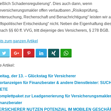
ießlich Schadensregulierung“. Dies auch dann, wenn
ieversicherungsmakler offen verlautbaren „Risikoprüfung,
ntersuchung, Rechenschaft und Benachrichtigung“ leisten wir 
ftspolitischer Entscheidung“ nicht. Neben die Eigenhaftung die
ach §§ 60 ff. VVG, tritt diejenige des Versicherers, § 278 BGB.
hts zum ganzen Artikel
cebook
Twitter
Google+
Pinterest
LinkedIn
Xing
WhatsApp
 Artikel:
eitag, der 13. – Glückstag für Versicherer
rtanzeigen für Finanzberater & andere Dienstleister: SUC
IETE
omplettpaket zur Leadgenerierung für Versicherungsmakle
inanzberater
ERSICHERER NUTZEN POTENZIAL IM MOBILEN GESCHÄ