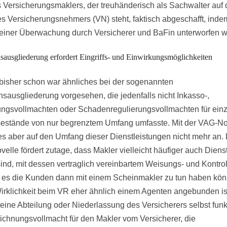
s Versicherungsmaklers, der treuhänderisch als Sachwalter auf 
es Versicherungsnehmers (VN) steht, faktisch abgeschafft, inde
ll einer Überwachung durch Versicherer und BaFin unterworfen w
sausgliederung erfordert Eingriffs- und Einwirkungsmöglichkeiten
 bisher schon war ähnliches bei der sogenannten
nsausgliederung vorgesehen, die jedenfalls nicht Inkasso-,
ngsvollmachten oder Schadenregulierungsvollmachten für ein
estände von nur begrenztem Umfang umfasste. Mit der VAG-No
s aber auf den Umfang dieser Dienstleistungen nicht mehr an. 
elle fördert zutage, dass Makler vielleicht häufiger auch Dienst
sind, mit dessen vertraglich vereinbartem Weisungs- und Kontrol
 es die Kunden dann mit einem Scheinmakler zu tun haben kön
Wirklichkeit beim VR eher ähnlich einem Agenten angebunden is
 eine Abteilung oder Niederlassung des Versicherers selbst funkt
ichnungsvollmacht für den Makler vom Versicherer, die