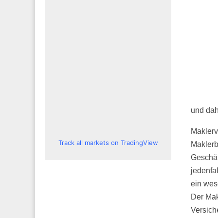
und dahe
Maklerv
Track all markets on TradingView
Maklerbü
Geschäf
jedenfa
ein wes
Der Mak
Versich