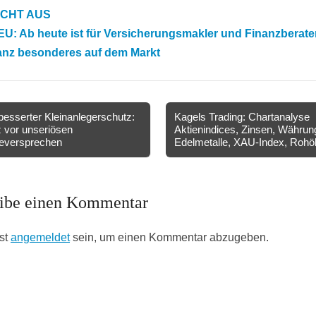
ICHT AUS
U: Ab heute ist für Versicherungsmakler und Finanzberate
anz besonderes auf dem Markt
esserter Kleinanlegerschutz:
Kagels Trading: Chartanalyse
 vor unseriösen
Aktienindices, Zinsen, Währun
ion
eversprechen
Edelmetalle, XAU-Index, Rohö
ibe einen Kommentar
st
angemeldet
sein, um einen Kommentar abzugeben.