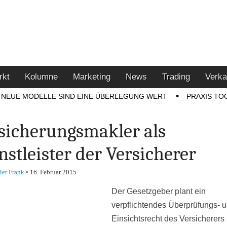
u den Themen Finanzen,
tment-Tipps
rkt
Kolumne
Marketing
News
Trading
Verka
NEUE MODELLE SIND EINE ÜBERLEGUNG WERT
PRAXIS TO
sicherungsmakler als
nstleister der Versicherer
ier Frank
•
16. Februar 2015
Der Gesetzgeber plant ein
verpflichtendes Überprüfungs- 
Einsichtsrecht des Versicherers