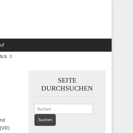
 Marketing-,
uf
OLS
SEITE
DURCHSUCHEN
Suchen
nach:
und
 (VR)