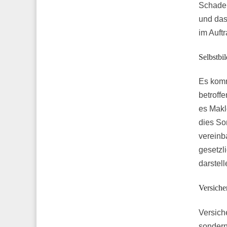
Schaden
und das
im Auft
Selbstbi
Es komm
betroff
es Makl
dies So
vereinb
gesetzl
darstel
Versiche
Versich
sondern