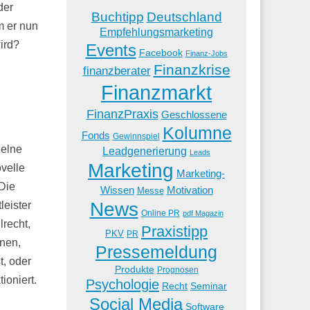
der
Buchtipp
Deutschland
m er nun
Empfehlungsmarketing
ird?
Events
Facebook
Finanz-Jobs
Finanzkrise
finanzberater
Finanzmarkt
FinanzPraxis
Geschlossene
Kolumne
Fonds
Gewinnspiel
zelne
Leadgenerierung
Leads
Marketing
velle
Marketing-
Die
Wissen
Motivation
Messe
News
leister
Online PR
pdf Magazin
lrecht,
Praxistipp
PKV
PR
nen,
Pressemeldung
t, oder
Produkte
Prognosen
ioniert.
Psychologie
Recht
Seminar
Social Media
Software