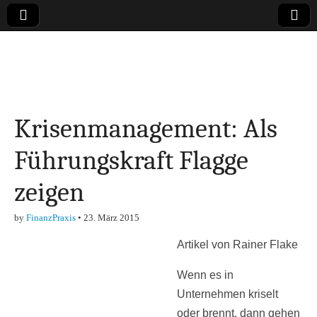
Online-Magazin zu
den Themen
Krisenmanagement: Als
Finanzen,
Führungskraft Flagge
Marketing-, Vertrieb-
zeigen
& Investment-Tipps
by
FinanzPraxis
•
23. März 2015
Artikel von Rainer Flake
Wenn es in
Unternehmen kriselt
oder brennt, dann gehen