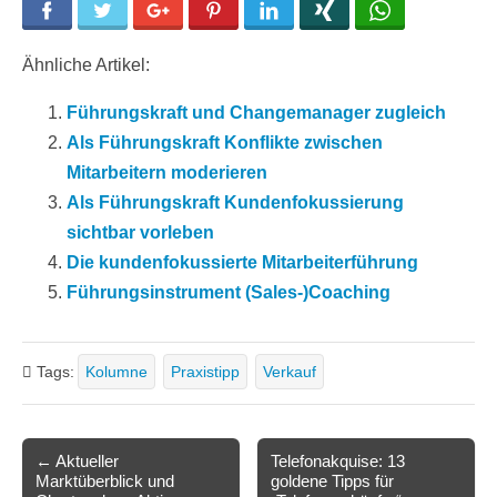
Facebook
Twitter
Google+
Pinterest
LinkedIn
Xing
WhatsApp
Ähnliche Artikel:
Führungskraft und Changemanager zugleich
Als Führungskraft Konflikte zwischen
Mitarbeitern moderieren
Als Führungskraft Kundenfokussierung
sichtbar vorleben
Die kundenfokussierte Mitarbeiterführung
Führungsinstrument (Sales-)Coaching
Tags:
Kolumne
Praxistipp
Verkauf
Post
← Aktueller
Telefonakquise: 13
Marktüberblick und
goldene Tipps für
navigation