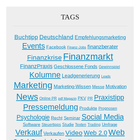
TAGS
Buchtipp
Deutschland
Empfehlungsmarketing
Events
finanzberater
Facebook
Finanz-Jobs
Finanzmarkt
Finanzkrise
FinanzPraxis
Geschlossene Fonds
Gewinnspiel
Kolumne
Leadgenerierung
Leads
Marketing
Marketing-Wissen
Motivation
Messe
News
Praxistipp
PKV
Online PR
PR
pdf Magazin
Pressemeldung
Produkte
Prognosen
Social Media
Psychologie
Recht
Seminar
Software
Studie
Steuertipps
Trading
Umfrage
Texten
Verkauf
Web
Video
Web 2.0
Verkaufen