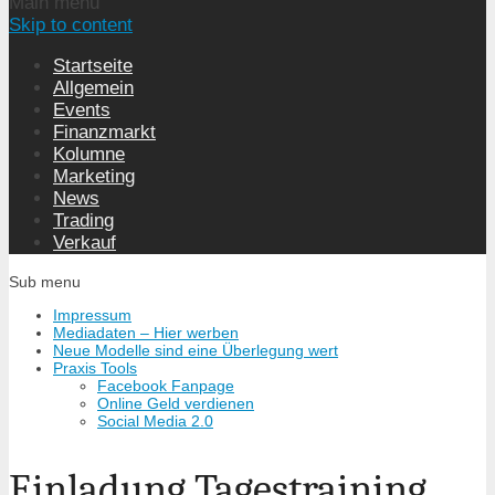
Main menu
Skip to content
Startseite
Allgemein
Events
Finanzmarkt
Kolumne
Marketing
News
Trading
Verkauf
Sub menu
Impressum
Mediadaten – Hier werben
Neue Modelle sind eine Überlegung wert
Praxis Tools
Facebook Fanpage
Online Geld verdienen
Social Media 2.0
Einladung Tagestraining