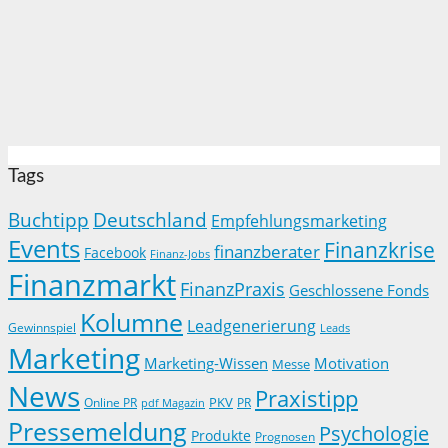
Tags
Buchtipp
Deutschland
Empfehlungsmarketing
Events
Finanzkrise
finanzberater
Facebook
Finanz-Jobs
Finanzmarkt
FinanzPraxis
Geschlossene Fonds
Kolumne
Leadgenerierung
Gewinnspiel
Leads
Marketing
Marketing-Wissen
Motivation
Messe
News
Praxistipp
PKV
Online PR
PR
pdf Magazin
Pressemeldung
Psychologie
Produkte
Prognosen