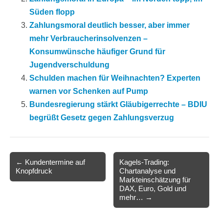
Süden flopp
Zahlungsmoral deutlich besser, aber immer
mehr Verbraucherinsolvenzen –
Konsumwünsche häufiger Grund für
Jugendverschuldung
Schulden machen für Weihnachten? Experten
warnen vor Schenken auf Pump
Bundesregierung stärkt Gläubigerrechte – BDIU
begrüßt Gesetz gegen Zahlungsverzug
Post
← Kundentermine auf
Kagels-Trading:
Knopfdruck
Chartanalyse und
navigation
Markteinschätzung für
DAX, Euro, Gold und
mehr… →