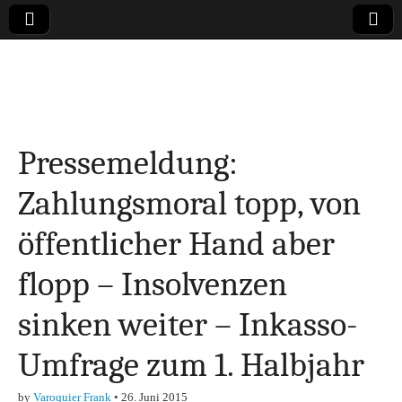
Online-Magazin zu
den Themen
Pressemeldung:
Finanzen,
Zahlungsmoral topp, von
Marketing-, Vertrieb-
öffentlicher Hand aber
& Investment-Tipps
flopp – Insolvenzen
sinken weiter – Inkasso-
Umfrage zum 1. Halbjahr
by
Varoquier Frank
•
26. Juni 2015