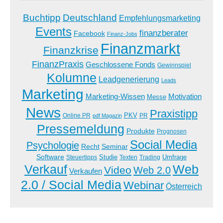
Buchtipp
Deutschland
Empfehlungsmarketing
Events
finanzberater
Facebook
Finanz-Jobs
Finanzmarkt
Finanzkrise
FinanzPraxis
Geschlossene Fonds
Gewinnspiel
Kolumne
Leadgenerierung
Leads
Marketing
Marketing-Wissen
Motivation
Messe
News
Praxistipp
PKV
Online PR
PR
pdf Magazin
Pressemeldung
Produkte
Prognosen
Social Media
Psychologie
Recht
Seminar
Software
Studie
Steuertipps
Trading
Umfrage
Texten
Verkauf
Web
Video
Web 2.0
Verkaufen
2.0 / Social Media
Webinar
Österreich