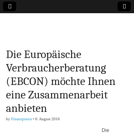
Online-Magazin zu
den Themen
Die Europäische
Finanzen,
Verbraucherberatung
Marketing-, Vertrieb-
(EBCON) möchte Ihnen
& Investment-Tipps
eine Zusammenarbeit
anbieten
by
Finanzpraxis
•
6. August 2016
Die