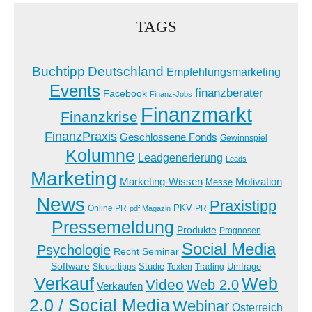
TAGS
Buchtipp
Deutschland
Empfehlungsmarketing
Events
finanzberater
Facebook
Finanz-Jobs
Finanzmarkt
Finanzkrise
FinanzPraxis
Geschlossene Fonds
Gewinnspiel
Kolumne
Leadgenerierung
Leads
Marketing
Marketing-Wissen
Motivation
Messe
News
Praxistipp
PKV
Online PR
PR
pdf Magazin
Pressemeldung
Produkte
Prognosen
Social Media
Psychologie
Recht
Seminar
Software
Studie
Steuertipps
Trading
Umfrage
Texten
Verkauf
Web
Video
Web 2.0
Verkaufen
2.0 / Social Media
Webinar
Österreich