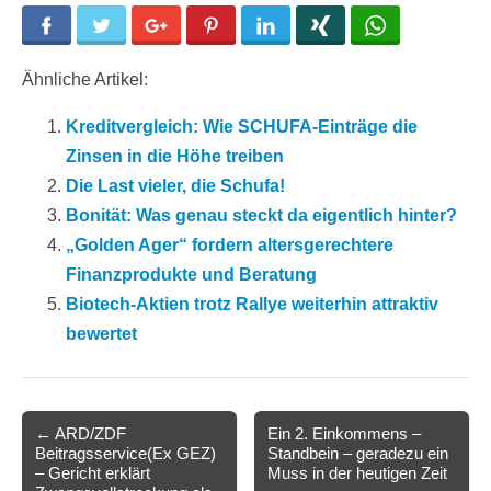
Facebook
Twitter
Google+
Pinterest
LinkedIn
Xing
WhatsApp
Ähnliche Artikel:
Kreditvergleich: Wie SCHUFA-Einträge die
Zinsen in die Höhe treiben
Die Last vieler, die Schufa!
Bonität: Was genau steckt da eigentlich hinter?
„Golden Ager“ fordern altersgerechtere
Finanzprodukte und Beratung
Biotech-Aktien trotz Rallye weiterhin attraktiv
bewertet
Post
← ARD/ZDF
Ein 2. Einkommens –
Beitragsservice(Ex GEZ)
Standbein – geradezu ein
navigation
– Gericht erklärt
Muss in der heutigen Zeit