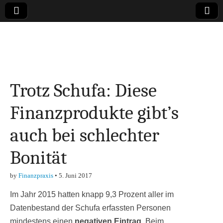
Online-Magazin zu
den Themen
Trotz Schufa: Diese
Finanzen,
Finanzprodukte gibt’s
Marketing-, Vertrieb-
auch bei schlechter
& Investment-Tipps
Bonität
by
Finanzpraxis
•
5. Juni 2017
Im Jahr 2015 hatten knapp 9,3 Prozent aller im
Datenbestand der Schufa erfassten Personen
mindestens einen
negativen Eintrag
. Beim