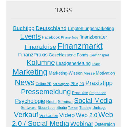
TAGS
Buchtipp
Deutschland
Empfehlungsmarketing
Events
finanzberater
Facebook
Finanz-Jobs
Finanzmarkt
Finanzkrise
FinanzPraxis
Geschlossene Fonds
Gewinnspiel
Kolumne
Leadgenerierung
Leads
Marketing
Marketing-Wissen
Motivation
Messe
News
Praxistipp
PKV
Online PR
PR
pdf Magazin
Pressemeldung
Produkte
Prognosen
Social Media
Psychologie
Recht
Seminar
Software
Studie
Steuertipps
Trading
Umfrage
Texten
Verkauf
Web
Video
Web 2.0
Verkaufen
2.0 / Social Media
Webinar
Österreich