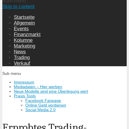
Main menu
Skip to content
Startseite
Allgemein
Events
Finanzmarkt
Kolumne
Marketing
News
Trading
Verkauf
Sub menu
Impressum
Mediadaten – Hier werben
Neue Modelle sind eine Überlegung wert
Praxis Tools
Facebook Fanpage
Online Geld verdienen
Social Media 2.0
Erprobtes Trading-