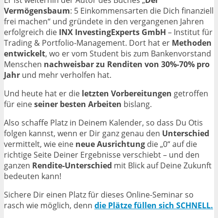
Er ist weiterhin der Autor des Buches „
Der
Vermögensbaum
: 5 Einkommensarten die Dich finanziell
frei machen“ und gründete in den vergangenen Jahren
erfolgreich die
INX InvestingExperts GmbH
– Institut für
Trading & Portfolio-Management. Dort hat er
Methoden
entwickelt
, wo er vom Student bis zum Bankenvorstand
Menschen
nachweisbar zu Renditen von 30%-70% pro
Jahr
und mehr verholfen hat.
Und heute hat er die
letzten Vorbereitungen
getroffen
für eine
seiner besten Arbeiten
bislang.
Also schaffe Platz in Deinem Kalender, so dass Du Otis
folgen kannst, wenn er Dir ganz genau den
Unterschied
vermittelt, wie eine
neue Ausrichtung
die „0“ auf die
richtige Seite Deiner Ergebnisse verschiebt – und den
ganzen
Rendite-Unterschied
mit Blick auf Deine Zukunft
bedeuten kann!
Sichere Dir einen Platz für dieses Online-Seminar so
rasch wie möglich, denn
die Plätze füllen sich SCHNELL.