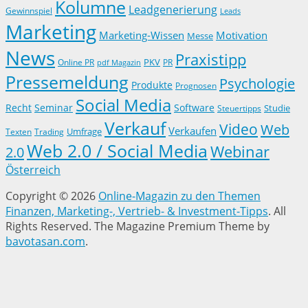
Kolumne
Leadgenerierung
Gewinnspiel
Leads
Marketing
Marketing-Wissen
Motivation
Messe
News
Praxistipp
PKV
Online PR
PR
pdf Magazin
Pressemeldung
Psychologie
Produkte
Prognosen
Social Media
Recht
Seminar
Software
Studie
Steuertipps
Verkauf
Video
Web
Verkaufen
Trading
Umfrage
Texten
Web 2.0 / Social Media
Webinar
2.0
Österreich
Copyright © 2026
Online-Magazin zu den Themen
Finanzen, Marketing-, Vertrieb- & Investment-Tipps
. All
Rights Reserved.
The Magazine Premium Theme by
bavotasan.com
.