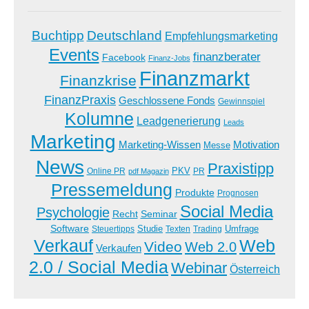
Buchtipp
Deutschland
Empfehlungsmarketing
Events
finanzberater
Facebook
Finanz-Jobs
Finanzmarkt
Finanzkrise
FinanzPraxis
Geschlossene Fonds
Gewinnspiel
Kolumne
Leadgenerierung
Leads
Marketing
Marketing-Wissen
Motivation
Messe
News
Praxistipp
PKV
Online PR
PR
pdf Magazin
Pressemeldung
Produkte
Prognosen
Social Media
Psychologie
Recht
Seminar
Software
Studie
Steuertipps
Trading
Umfrage
Texten
Verkauf
Web
Video
Web 2.0
Verkaufen
2.0 / Social Media
Webinar
Österreich