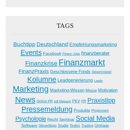
TAGS
Buchtipp
Deutschland
Empfehlungsmarketing
Events
finanzberater
Facebook
Finanz-Jobs
Finanzmarkt
Finanzkrise
FinanzPraxis
Geschlossene Fonds
Gewinnspiel
Kolumne
Leadgenerierung
Leads
Marketing
Marketing-Wissen
Motivation
Messe
News
Praxistipp
PKV
Online PR
PR
pdf Magazin
Pressemeldung
Produkte
Prognosen
Social Media
Psychologie
Recht
Seminar
Software
Studie
Steuertipps
Trading
Umfrage
Texten