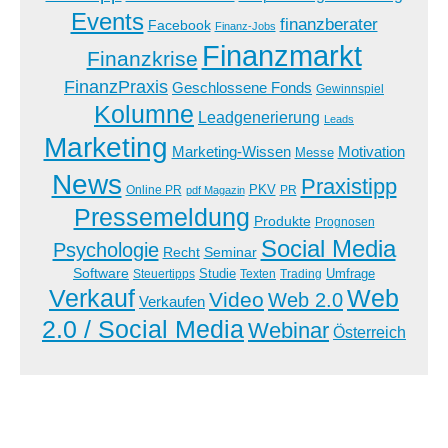
Events
finanzberater
Facebook
Finanz-Jobs
Finanzmarkt
Finanzkrise
FinanzPraxis
Geschlossene Fonds
Gewinnspiel
Kolumne
Leadgenerierung
Leads
Marketing
Marketing-Wissen
Motivation
Messe
News
Praxistipp
PKV
Online PR
PR
pdf Magazin
Pressemeldung
Produkte
Prognosen
Social Media
Psychologie
Recht
Seminar
Software
Studie
Steuertipps
Trading
Umfrage
Texten
Verkauf
Web
Video
Web 2.0
Verkaufen
2.0 / Social Media
Webinar
Österreich