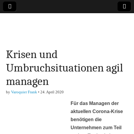
Online-Magazin zu
den Themen
Krisen und
Finanzen,
Umbruchsituationen agil
Marketing-, Vertrieb-
managen
& Investment-Tipps
by
Varoquier Frank
•
24. April 2020
Für das Managen der
aktuellen Corona-Krise
benötigen die
Unternehmen zum Teil