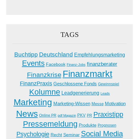
TAGS
Buchtipp
Deutschland
Empfehlungsmarketing
Events
finanzberater
Facebook
Finanz-Jobs
Finanzmarkt
Finanzkrise
FinanzPraxis
Geschlossene Fonds
Gewinnspiel
Kolumne
Leadgenerierung
Leads
Marketing
Marketing-Wissen
Motivation
Messe
News
Praxistipp
PKV
Online PR
PR
pdf Magazin
Pressemeldung
Produkte
Prognosen
Social Media
Psychologie
Recht
Seminar