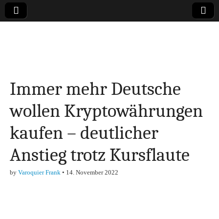
Online-Magazin zu
den Themen
Immer mehr Deutsche
Finanzen,
wollen Kryptowährungen
Marketing-, Vertrieb-
kaufen – deutlicher
& Investment-Tipps
Anstieg trotz Kursflaute
by
Varoquier Frank
•
14. November 2022