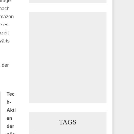
hfrage
 nach
 Amazon
e es
zeit
wärts
n der
Tec
h-
Akti
en
TAGS
der