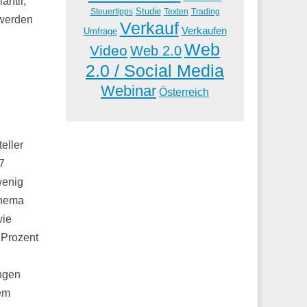
antir,
Studie
Steuertipps
Trading
Texten
 werden
Verkauf
Verkaufen
Umfrage
Web
Video
Web 2.0
2.0 / Social Media
Webinar
Österreich
eller
7
wenig
Thema
wie
Prozent
ngen
em