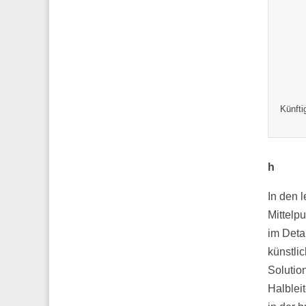
Künfti
h
In den 
Mittelp
im Deta
künstli
Solutio
Halblei