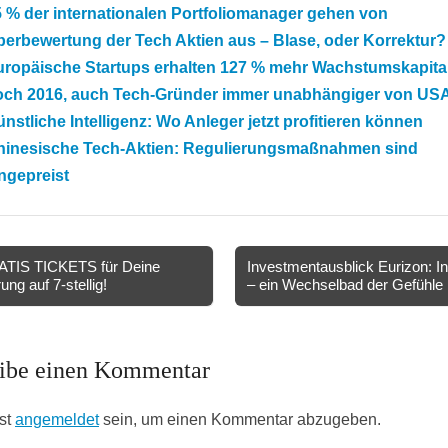
 % der internationalen Portfoliomanager gehen von
erbewertung der Tech Aktien aus – Blase, oder Korrektur?
uropäische Startups erhalten 127 % mehr Wachstumskapital
och 2016, auch Tech-Gründer immer unabhängiger von US
nstliche Intelligenz: Wo Anleger jetzt profitieren können
hinesische Tech-Aktien: Regulierungsmaßnahmen sind
ngepreist
TIS TICKETS für Deine
Investmentausblick Eurizon: Inf
ung auf 7-stellig!
– ein Wechselbad der Gefühl
ion
ibe einen Kommentar
st
angemeldet
sein, um einen Kommentar abzugeben.