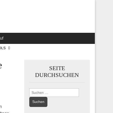
 Marketing-,
uf
OLS
e
SEITE
DURCHSUCHEN
Suchen
nach:
n