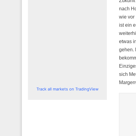
Zukunft 
nach Ho
wie vor
ist ein
weiterh
etwas in
gehen. M
bekomme
Einziges
sich Me
Margenv
Track all markets on TradingView