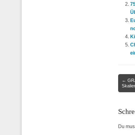
75
Üb
E
n
Kü
C
ei
Post
← GRA
Skalier
navigat
Schre
Du mus