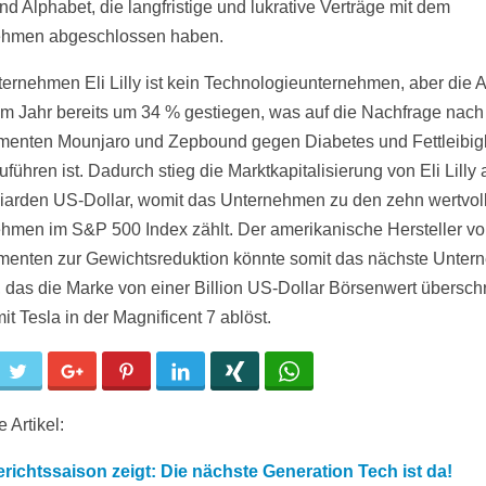
nd Alphabet, die langfristige und lukrative Verträge mit dem
ehmen abgeschlossen haben.
ernehmen Eli Lilly ist kein Technologieunternehmen, aber die Ak
em Jahr bereits um 34 % gestiegen, was auf die Nachfrage nach
enten Mounjaro und Zepbound gegen Diabetes und Fettleibigk
führen ist. Dadurch stieg die Marktkapitalisierung von Eli Lilly 
liarden US-Dollar, womit das Unternehmen zu den zehn wertvol
hmen im S&P 500 Index zählt. Der amerikanische Hersteller v
enten zur Gewichtsreduktion könnte somit das nächste Unte
 das die Marke von einer Billion US-Dollar Börsenwert überschr
t Tesla in der Magnificent 7 ablöst.
cebook
Twitter
Google+
Pinterest
LinkedIn
Xing
WhatsApp
 Artikel:
richtssaison zeigt: Die nächste Generation Tech ist da!