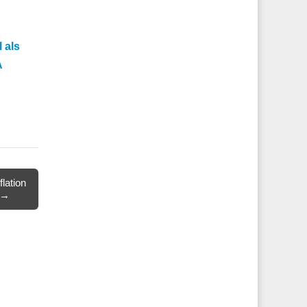
 als
A
lation
e →