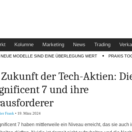
u den Themen Finanzen,
tment-Tipps
rkt
Kolumne
Marketing
News
Trading
Verka
NEUE MODELLE SIND EINE ÜBERLEGUNG WERT
PRAXIS TO
 Zukunft der Tech-Aktien: Di
nificent 7 und ihre
ausforderer
ier Frank
•
19. März 2024
ificent 7 haben mittlerweile ein Niveau erreicht, das sie auch i