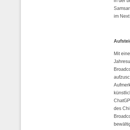
in der b
Samsara
im Next
Aufstei
Mit ein
Jahresu
Broadco
aufzusc
Aufmerk
künstli
ChatGPT
des Chi
Broadco
bewälti