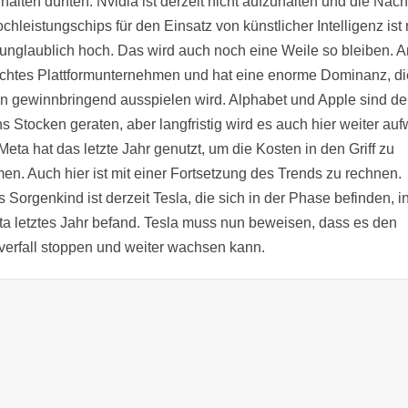
halten dürften. Nvidia ist derzeit nicht aufzuhalten und die Nac
chleistungschips für den Einsatz von künstlicher Intelligenz ist
 unglaublich hoch. Das wird auch noch eine Weile so bleiben.
 echtes Plattformunternehmen und hat eine enorme Dominanz, di
in gewinnbringend ausspielen wird. Alphabet und Apple sind der
s Stocken geraten, aber langfristig wird es auch hier weiter auf
eta hat das letzte Jahr genutzt, um die Kosten in den Griff zu
n. Auch hier ist mit einer Fortsetzung des Trends zu rechnen.
 Sorgenkind ist derzeit Tesla, die sich in der Phase befinden, i
ta letztes Jahr befand. Tesla muss nun beweisen, dass es den
erfall stoppen und weiter wachsen kann.