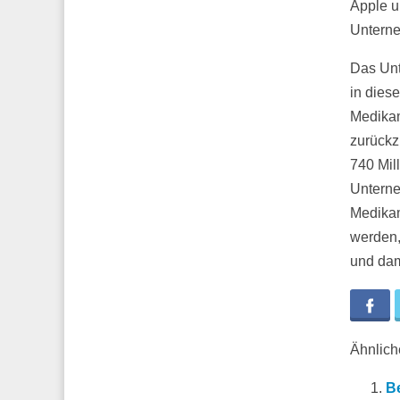
Apple u
Untern
Das Unt
in dies
Medikam
zurückzu
740 Mil
Unterne
Medikam
werden,
und dami
Fa
Ähnliche
Be