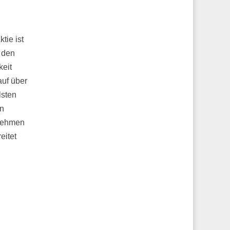
tie ist
 den
eit
auf über
lsten
on
rnehmen
eitet