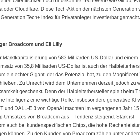
reiten Öffentlichkeit noch unbekannte Tech-Werte wie Gitlab, Pal
 oder Cloudflare. Diese Tech-Aktien der nächsten Generation
 Generation Tech+ Index für Privatanleger investierbar gemacht.
ger Broadcom und Eli Lilly
er Marktkapitalisierung von 583 Milliarden US-Dollar und einem
msatz von 35,8 Milliarden US-Dollar ist auch der Halbleiterherst
m ein echter Gigant, der das Potenzial hat, zu den Magnificent 
hließen. Zu Unrecht wird dem Unternehmen derzeit jedoch zu 
samkeit geschenkt. Denn der Halbleiterhersteller spielt beim 
che Intelligenz eine wichtige Rolle. Insbesondere generative KI 
 und DALL-E 3 von OpenAI machten im vergangenen Jahr 15 
p-Umsatzes von Broadcom aus – Tendenz steigend. Stark ist
m auch bei kundenspezifischen Chips, die hohe Rechenleistu
gen können. Zu den Kunden von Broadcom zählen unter ander