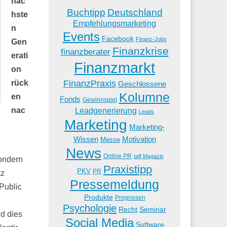
näc
Buchtipp
Deutschland
hste
Empfehlungsmarketing
n
Events
Facebook
Finanz-Jobs
Gen
Finanzkrise
finanzberater
erati
Finanzmarkt
on
FinanzPraxis
rück
Geschlossene
Kolumne
en
Fonds
Gewinnspiel
Leadgenerierung
nac
Leads
Marketing
Marketing-
Wissen
Motivation
Messe
News
Online PR
pdf Magazin
sondern
Praxistipp
PKV
PR
tz
Pressemeldung
 Public
Produkte
Prognosen
Psychologie
Recht
Seminar
d dies
Social Media
Software