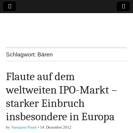
Online-Magazin zu
den Themen
Finanzen,
Schlagwort:
Bären
Marketing-, Vertrieb-
Flaute auf dem
& Investment-Tipps
weltweiten IPO-Markt –
starker Einbruch
insbesondere in Europa
by
Varoquier Frank
•
14. Dezember 2012