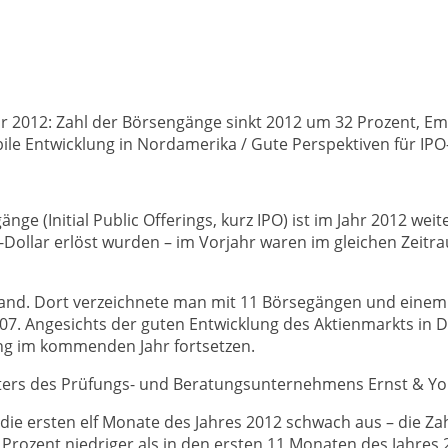
r 2012: Zahl der Börsengänge sinkt 2012 um 32 Prozent, Em
tabile Entwicklung in Nordamerika / Gute Perspektiven für IP
ge (Initial Public Offerings, kurz IPO) ist im Jahr 2012 wei
S-Dollar erlöst wurden – im Vorjahr waren im gleichen Ze
and. Dort verzeichnete man mit 11 Börsegängen und einem 
7. Angesichts der guten Entwicklung des Aktienmarkts in D
ung im kommenden Jahr fortsetzen.
eters des Prüfungs- und Beratungsunternehmens Ernst & Yo
ür die ersten elf Monate des Jahres 2012 schwach aus – die Z
Prozent niedriger als in den ersten 11 Monaten des Jahres 