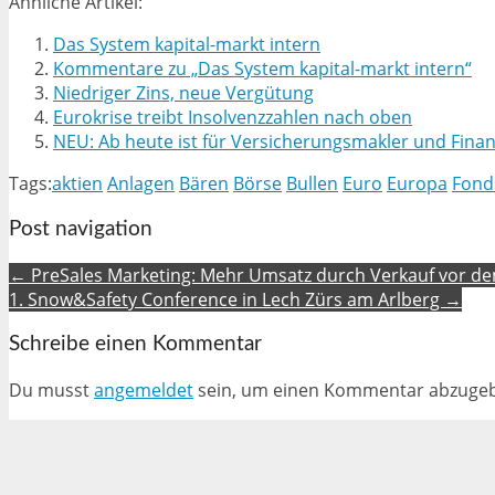
Ähnliche Artikel:
Das System kapital-markt intern
Kommentare zu „Das System kapital-markt intern“
Niedriger Zins, neue Vergütung
Eurokrise treibt Insolvenzzahlen nach oben
NEU: Ab heute ist für Versicherungsmakler und Fina
Tags:
aktien
Anlagen
Bären
Börse
Bullen
Euro
Europa
Fond
Post navigation
← PreSales Marketing: Mehr Umsatz durch Verkauf vor d
1. Snow&Safety Conference in Lech Zürs am Arlberg →
Schreibe einen Kommentar
Du musst
angemeldet
sein, um einen Kommentar abzuge