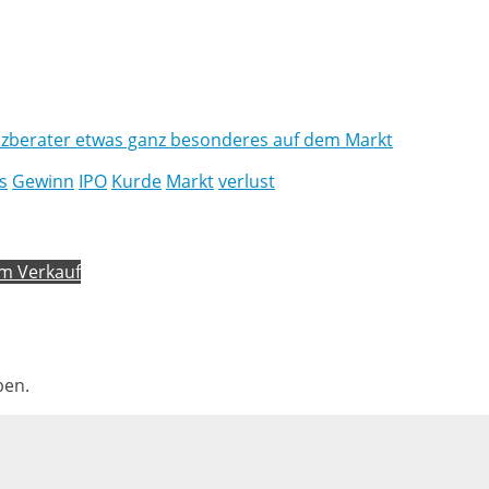
nzberater etwas ganz besonderes auf dem Markt
s
Gewinn
IPO
Kurde
Markt
verlust
em Verkauf
ben.