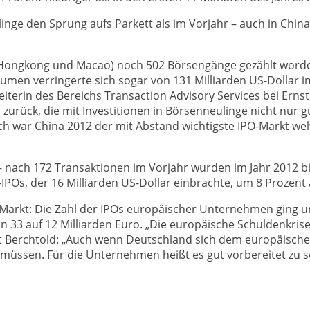
inge den Sprung aufs Parkett als im Vorjahr – auch in Chi
 Hongkong und Macao) noch 502 Börsengänge gezählt worden
men verringerte sich sogar von 131 Milliarden US-Dollar im 
Leiterin des Bereichs Transaction Advisory Services bei Ern
a zurück, die mit Investitionen in Börsenneulinge nicht nu
war China 2012 der mit Abstand wichtigste IPO-Markt wel
a – nach 172 Transaktionen im Vorjahr wurden im Jahr 2012 
Os, der 16 Milliarden US-Dollar einbrachte, um 8 Prozent au
-Markt: Die Zahl der IPOs europäischer Unternehmen ging u
33 auf 12 Milliarden Euro. „Die europäische Schuldenkrise, 
rt Berchtold: „Auch wenn Deutschland sich dem europäische
 müssen. Für die Unternehmen heißt es gut vorbereitet zu s