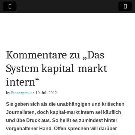
Online-Magazin zu
den Themen
Kommentare zu „Das
Finanzen,
System kapital-markt
Marketing-, Vertrieb-
intern“
& Investment-Tipps
by
Finanzpraxis
•
19. Juli 2012
Sie geben sich als die unabhängigen und kritischen
Journalisten, doch kapital-markt intern sei käuflich
und übe Druck aus. So heißt es zumindest hinter
vorgehaltener Hand. Offen sprechen will darüber