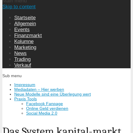
Main menu
Skip to content
Startseite
Allgemein
Events
Finanzmarkt
Kolumne
Marketing
News
Trading
Verkauf
Sub menu
Impressum
Mediadaten – Hier werben
Neue Modelle sind eine Überlegung wert
Praxis Tools
Facebook Fanpage
Online Geld verdienen
Social Media 2.0
Das System kapital-markt