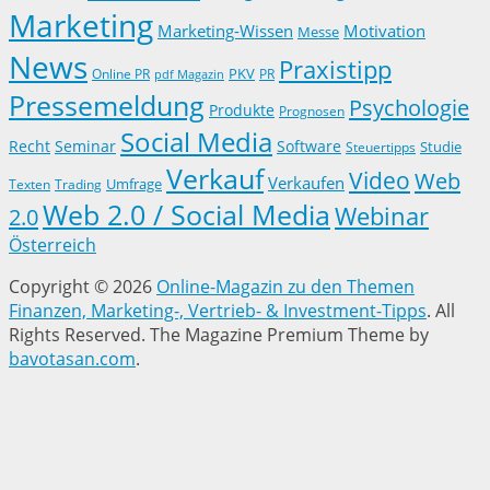
Marketing
Marketing-Wissen
Motivation
Messe
News
Praxistipp
PKV
Online PR
PR
pdf Magazin
Pressemeldung
Psychologie
Produkte
Prognosen
Social Media
Recht
Seminar
Software
Studie
Steuertipps
Verkauf
Video
Web
Verkaufen
Trading
Umfrage
Texten
Web 2.0 / Social Media
Webinar
2.0
Österreich
Copyright © 2026
Online-Magazin zu den Themen
Finanzen, Marketing-, Vertrieb- & Investment-Tipps
. All
Rights Reserved.
The Magazine Premium Theme by
bavotasan.com
.