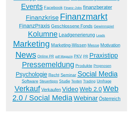
Events
finanzberater
Facebook
Finanz-Jobs
Finanzmarkt
Finanzkrise
FinanzPraxis
Geschlossene Fonds
Gewinnspiel
Kolumne
Leadgenerierung
Leads
Marketing
Marketing-Wissen
Motivation
Messe
News
Praxistipp
PKV
Online PR
PR
pdf Magazin
Pressemeldung
Produkte
Prognosen
Social Media
Psychologie
Recht
Seminar
Software
Studie
Steuertipps
Trading
Umfrage
Texten
Verkauf
Web
Video
Web 2.0
Verkaufen
2.0 / Social Media
Webinar
Österreich