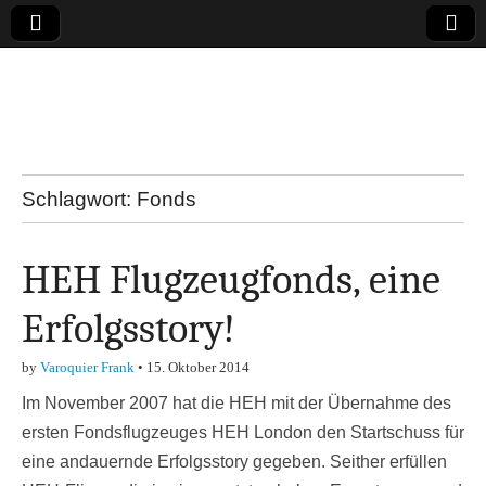
Online-Magazin zu
den Themen
Finanzen,
Schlagwort:
Fonds
Marketing-, Vertrieb-
HEH Flugzeugfonds, eine
& Investment-Tipps
Erfolgsstory!
by
Varoquier Frank
•
15. Oktober 2014
Im November 2007 hat die HEH mit der Übernahme des
ersten Fondsflugzeuges HEH London den Startschuss für
eine andauernde Erfolgsstory gegeben. Seither erfüllen