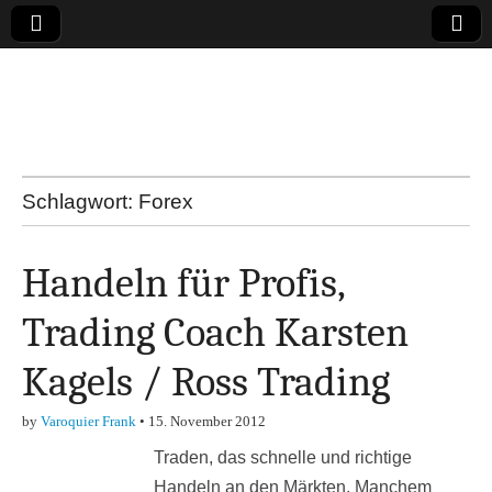
Online-Magazin zu
den Themen
Finanzen,
Schlagwort:
Forex
Marketing-, Vertrieb-
Handeln für Profis,
& Investment-Tipps
Trading Coach Karsten
Kagels / Ross Trading
by
Varoquier Frank
•
15. November 2012
Traden, das schnelle und richtige
Handeln an den Märkten. Manchem