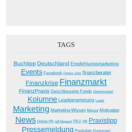
TAGS
Buchtipp
Deutschland
Empfehlungsmarketing
Events
finanzberater
Facebook
Finanz-Jobs
Finanzmarkt
Finanzkrise
FinanzPraxis
Geschlossene Fonds
Gewinnspiel
Kolumne
Leadgenerierung
Leads
Marketing
Marketing-Wissen
Motivation
Messe
News
Praxistipp
PKV
Online PR
PR
pdf Magazin
Pressemeldung
Produkte
Prognosen