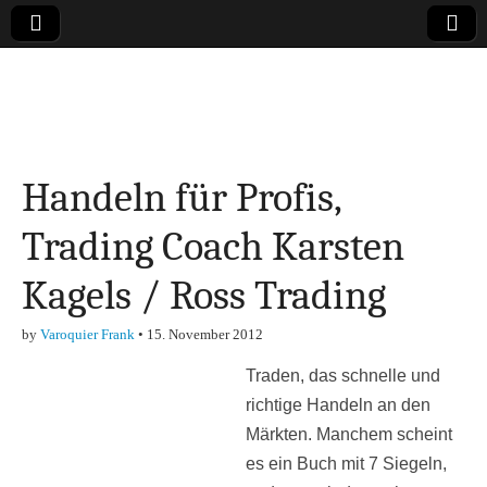
Online-Magazin zu
den Themen
Handeln für Profis,
Finanzen,
Trading Coach Karsten
Marketing-, Vertrieb-
Kagels / Ross Trading
& Investment-Tipps
by
Varoquier Frank
•
15. November 2012
Traden, das schnelle und
richtige Handeln an den
Märkten. Manchem scheint
es ein Buch mit 7 Siegeln,