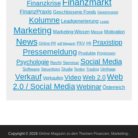
Finanzmarkt
Finanzkrise
FinanzPraxis
Geschlossene Fonds
Gewinnspiel
Kolumne
Leadgenerierung
Leads
Marketing
Marketing-Wissen
Motivation
Messe
News
Praxistipp
PKV
Online PR
PR
pdf Magazin
Pressemeldung
Produkte
Prognosen
Social Media
Psychologie
Recht
Seminar
Software
Studie
Steuertipps
Trading
Umfrage
Texten
Verkauf
Web
Video
Web 2.0
Verkaufen
2.0 / Social Media
Webinar
Österreich
Copyright © 2026
Online-Magazin zu den Themen Finanzen, Marketing-,