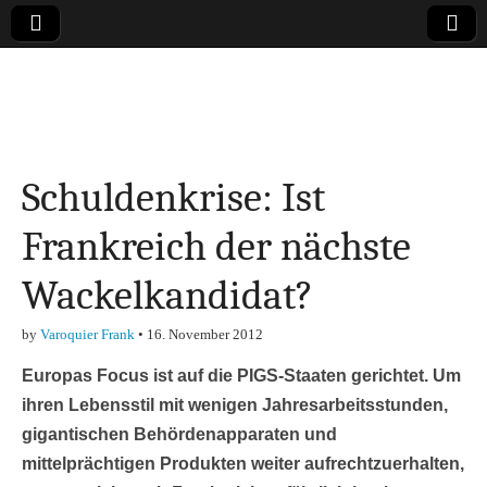
Online-Magazin zu
den Themen
Schuldenkrise: Ist
Finanzen,
Frankreich der nächste
Marketing-, Vertrieb-
Wackelkandidat?
& Investment-Tipps
by
Varoquier Frank
•
16. November 2012
Europas Focus ist auf die PIGS-Staaten gerichtet. Um
ihren Lebensstil mit wenigen Jahresarbeitsstunden,
gigantischen Behördenapparaten und
mittelprächtigen Produkten weiter aufrechtzuerhalten,