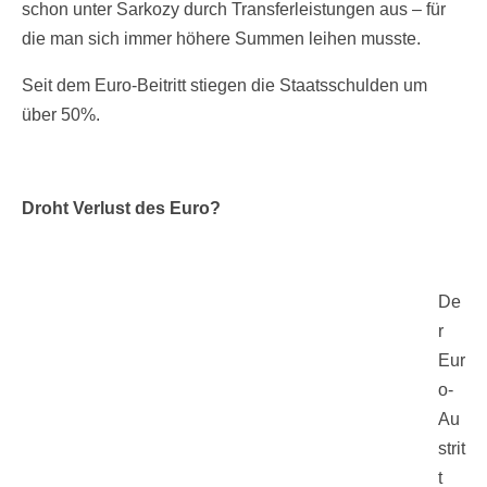
schon unter Sarkozy durch Transferleistungen aus – für
die man sich immer höhere Summen leihen musste.
Seit dem Euro-Beitritt stiegen die Staatsschulden um
über 50%.
Droht Verlust des Euro?
De
r
Eur
o-
Au
strit
t