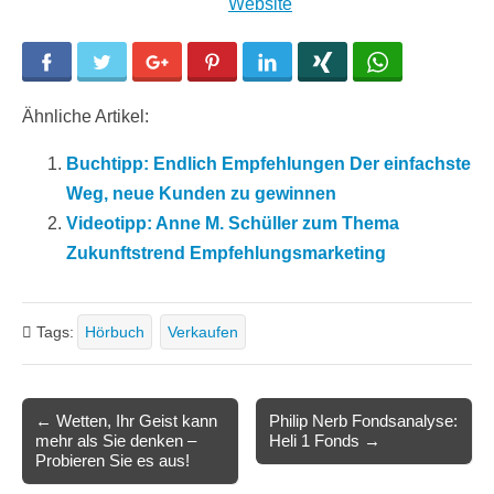
Website
Facebook
Twitter
Google+
Pinterest
LinkedIn
Xing
WhatsApp
Ähnliche Artikel:
Buchtipp: Endlich Empfehlungen Der einfachste
Weg, neue Kunden zu gewinnen
Videotipp: Anne M. Schüller zum Thema
Zukunftstrend Empfehlungsmarketing
Tags:
Hörbuch
Verkaufen
Post
← Wetten, Ihr Geist kann
Philip Nerb Fondsanalyse:
mehr als Sie denken –
Heli 1 Fonds →
navigation
Probieren Sie es aus!