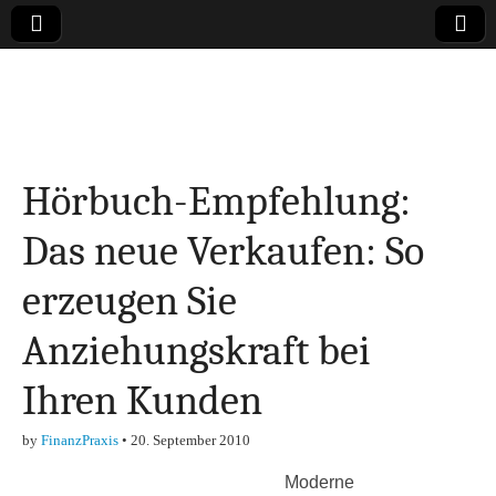
Online-Magazin zu
den Themen
Hörbuch-Empfehlung:
Finanzen,
Das neue Verkaufen: So
Marketing-, Vertrieb-
erzeugen Sie
& Investment-Tipps
Anziehungskraft bei
Ihren Kunden
by
FinanzPraxis
•
20. September 2010
Moderne