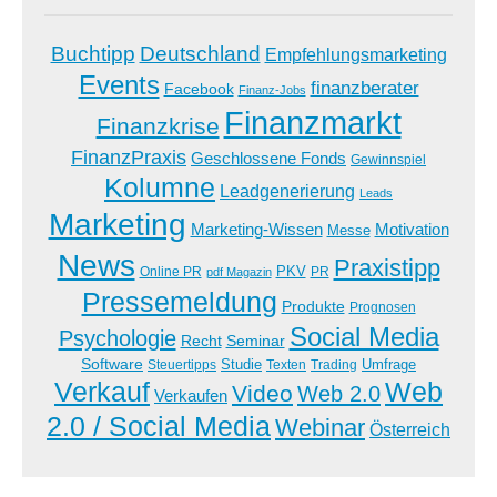
Buchtipp
Deutschland
Empfehlungsmarketing
Events
finanzberater
Facebook
Finanz-Jobs
Finanzmarkt
Finanzkrise
FinanzPraxis
Geschlossene Fonds
Gewinnspiel
Kolumne
Leadgenerierung
Leads
Marketing
Marketing-Wissen
Motivation
Messe
News
Praxistipp
PKV
Online PR
PR
pdf Magazin
Pressemeldung
Produkte
Prognosen
Social Media
Psychologie
Recht
Seminar
Software
Studie
Steuertipps
Trading
Umfrage
Texten
Verkauf
Web
Video
Web 2.0
Verkaufen
2.0 / Social Media
Webinar
Österreich