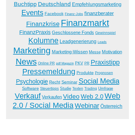
Buchtipp
Deutschland
Empfehlungsmarketing
Events
finanzberater
Facebook
Finanz-Jobs
Finanzmarkt
Finanzkrise
FinanzPraxis
Geschlossene Fonds
Gewinnspiel
Kolumne
Leadgenerierung
Leads
Marketing
Marketing-Wissen
Motivation
Messe
News
Praxistipp
PKV
Online PR
PR
pdf Magazin
Pressemeldung
Produkte
Prognosen
Social Media
Psychologie
Recht
Seminar
Software
Studie
Steuertipps
Trading
Umfrage
Texten
Verkauf
Web
Video
Web 2.0
Verkaufen
2.0 / Social Media
Webinar
Österreich