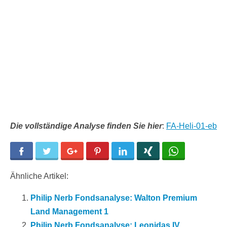
Die vollständige Analyse finden Sie hier
:
FA-Heli-01-eb
Facebook
Twitter
Google+
Pinterest
LinkedIn
Xing
WhatsApp
Ähnliche Artikel:
Philip Nerb Fondsanalyse: Walton Premium
Land Management 1
Philip Nerb Fondsanalyse: Leonidas IV