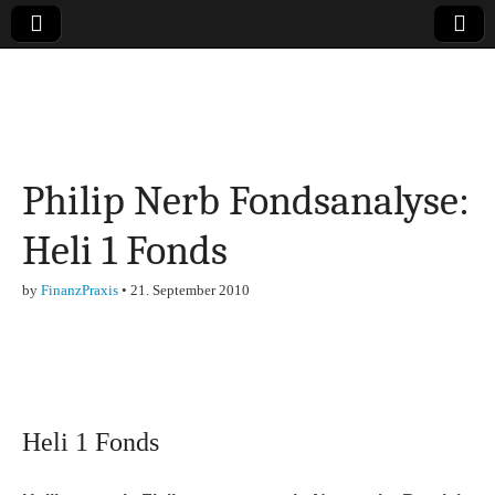
Online-Magazin zu
den Themen
Philip Nerb Fondsanalyse:
Finanzen,
Heli 1 Fonds
Marketing-, Vertrieb-
by
FinanzPraxis
•
21. September 2010
& Investment-Tipps
Heli 1 Fonds