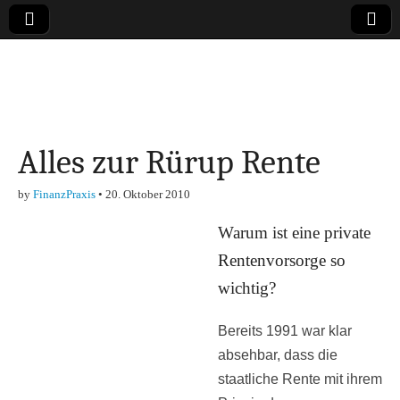
Online-Magazin zu
den Themen
Alles zur Rürup Rente
Finanzen,
by
FinanzPraxis
•
20. Oktober 2010
Marketing-, Vertrieb-
Warum ist eine private
& Investment-Tipps
Rentenvorsorge so
wichtig?
Bereits 1991 war klar
absehbar, dass die
staatliche Rente mit ihrem