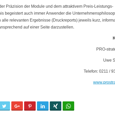
er Präzision der Module und dem attraktivem Preis-Leistungs-
nis begeistert auch immer Anwender die Unternehmensphilosop
 alle relevanten Ergebnisse (Druckreports) jeweils kurz, inform
 ansprechend auf einer Seite darzustellen.
K
PRO-strat
Uwe S
Telefon: 0211 / 9
www.prostr
cebook
Twitter
Google+
Pinterest
LinkedIn
Xing
WhatsApp