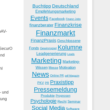
Buchtipp
Deutschland
Empfehlungsmarketing
Events
Facebook
Finanz-Jobs
Finanzkrise
finanzberater
Finanzmarkt
bAV-
FinanzPraxis
Geschlossene
Kolumne
Fonds
, SecurO
Gewinnspiel
Leadgenerierung
Leads
und
Marketing
Marketing-
Wissen
Motivation
Messe
hl
News
Online PR
pdf Magazin
Praxistipp
PKV
PR
Pressemeldung
- und
Produkte
Prognosen
tung
Psychologie
Recht
Seminar
Social Media
Software