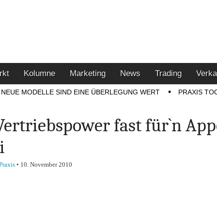
u den Themen Finanzen,
tment-Tipps
rkt
Kolumne
Marketing
News
Trading
Verka
NEUE MODELLE SIND EINE ÜBERLEGUNG WERT
PRAXIS TO
Vertriebspower fast für`n App
i
Praxis
•
10. November 2010