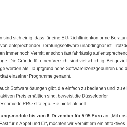
n sind sich einig, dass für eine EU-Richtlinienkonforme Beratun
 von entsprechender Beratungssoftware unabdingbar ist. Trotz
ten immer noch Vermittler schon fast fahrlässig auf entsprechen
ge. Die Gründe für einen Verzicht sind vielschichtig. Bei geziel
ge werden als Hauptgrund hohe Softwarelizenzgebühren und d
ität einzelner Programme genannt.
auch Softwarelösungen gibt, die einfach zu bedienen und zu e
raktiven Preis erhältlich sind, beweist die Düsseldorfer
eschmiede PRO-stratego. Sie bietet aktuell
atungsmodule
bis zum 6. Dezember für 5,95 Euro
an.
„Mit uns
Fast für`n Appel und Ei“, möchten wir Vermittlern ein attraktives