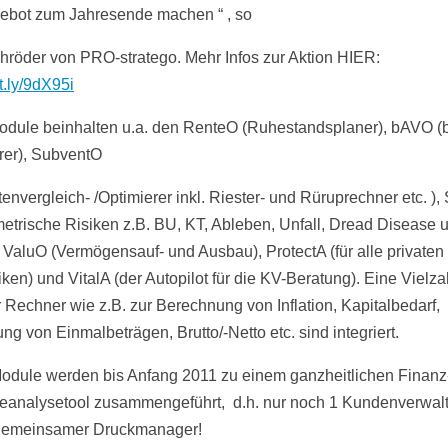
ebot zum Jahresende machen “ , so
röder von PRO-stratego. Mehr Infos zur Aktion HIER:
it.ly/9dX95i
odule beinhalten u.a. den RenteO (Ruhestandsplaner), bAVO (
rer), SubventO
tenvergleich- /Optimierer inkl. Riester- und Rüruprechner etc. )
metrische Risiken z.B. BU, KT, Ableben, Unfall, Dread Disease 
, ValuO (Vermögensauf- und Ausbau), ProtectA (für alle privaten
ken) und VitalA (der Autopilot für die KV-Beratung). Eine Vielza
r Rechner wie z.B. zur Berechnung von Inflation, Kapitalbedarf,
ung von Einmalbeträgen, Brutto/-Netto etc. sind integriert.
Module werden bis Anfang 2011 zu einem ganzheitlichen Finanz
eanalysetool zusammengeführt, d.h. nur noch 1 Kundenverwal
gemeinsamer Druckmanager!