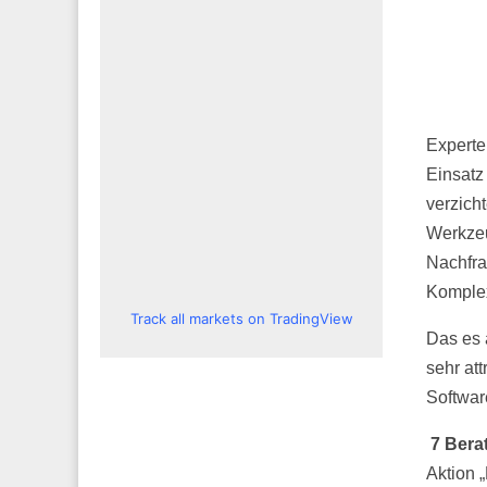
Experte
Einsatz
verzich
Werkzeu
Nachfra
Komplex
Track all markets on TradingView
Das es 
sehr att
Softwar
7 Ber
Aktion „