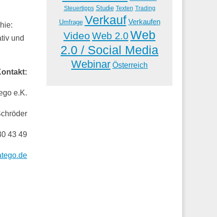
Studie
Steuertipps
Trading
Texten
Verkauf
Verkaufen
Umfrage
hie:
Web
Video
Web 2.0
ativ und
2.0 / Social Media
Webinar
Österreich
ontakt:
ego e.K.
chröder
30 43 49
atego.de