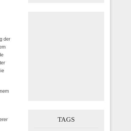
g der
dem
de
ter
ie
inem
TAGS
erer