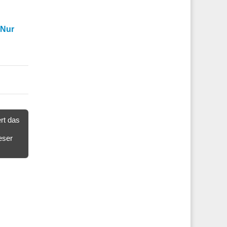
-Nur
rt das
eser