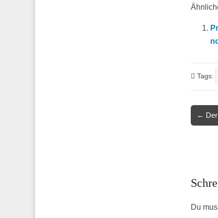
Ähnliche
Pr
no
Tags:
Post
← Der 
navigat
Schre
Du mus