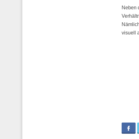
Neben d
Verhält
Nämlich
visuell
Fa