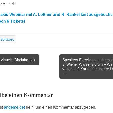
 Artikel:
axis-Webinar mit A. Lößner und R. Rankel fast ausgebucht
ch 6 Tickets!
Software
virtuelle Direktkontakt
Speakers Excellence präsentie
3. Wiener Wissensforum – Wir
ion
verlosen 2 Karten für unsere L
→
ibe einen Kommentar
st
angemeldet
sein, um einen Kommentar abzugeben.