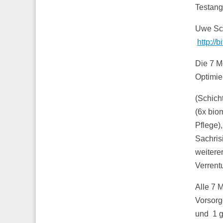
Testang
Uwe Sch
http://b
Die 7 M
Optimie
(Schich
(6x bio
Pflege)
Sachrisi
weitere
Verrent
Alle 7 
Vorsorg
und 1 