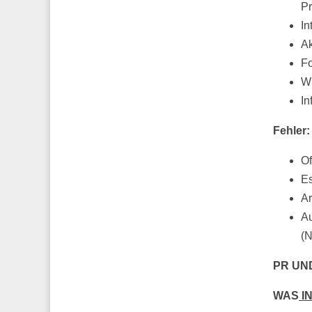
Pr
In
Ak
Fo
Wh
In
Fehler:
Of
Es
Ar
Au
(N
PR UN
WAS
I