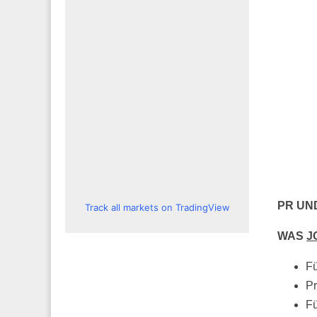
PR UN
Track all markets on TradingView
WAS
J
Fü
Pr
Fü