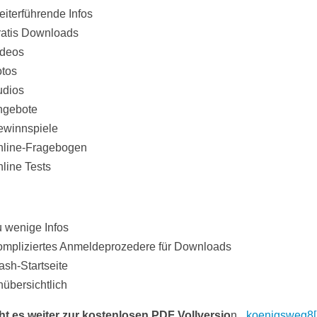
iterführende Infos
atis Downloads
ideos
tos
udios
ngebote
ewinnspiele
nline-Fragebogen
line Tests
 wenige Infos
mpliziertes Anmeldeprozedere für Downloads
ash-Startseite
übersichtlich
ht es weiter zur kostenlosen PDF Vollversio
n
_koenigsweg8[