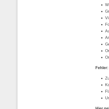
We
Gr
V
Fo
A
A
G
O
On
Fehler:
Zu
Ko
Fl
Un
Hier ge