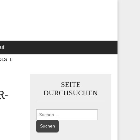
 Marketing-,
uf
OLS
SEITE
R-
DURCHSUCHEN
Suchen
nach: