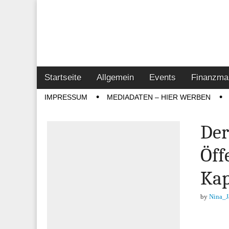
Online-Magazin z
Vertrieb- & Inves
Main
Skip
Startseite
Allgemein
Events
Finanzma
menu
to
Sub
IMPRESSUM
MEDIADATEN – HIER WERBEN
content
menu
Der
Öff
Kap
by
Nina_J