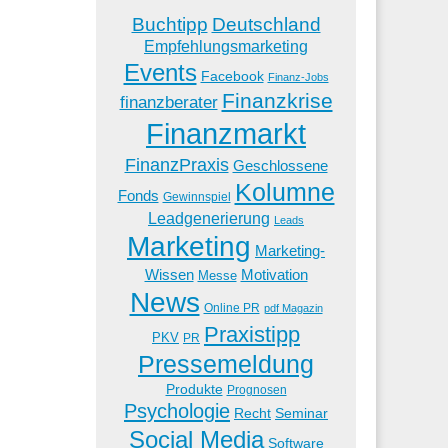
Buchtipp
Deutschland
Empfehlungsmarketing
Events
Facebook
Finanz-Jobs
Finanzkrise
finanzberater
Finanzmarkt
FinanzPraxis
Geschlossene
Kolumne
Fonds
Gewinnspiel
Leadgenerierung
Leads
Marketing
Marketing-
Wissen
Motivation
Messe
News
Online PR
pdf Magazin
Praxistipp
PKV
PR
Pressemeldung
Produkte
Prognosen
Psychologie
Recht
Seminar
Social Media
Software