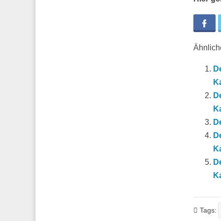
Fa
Ähnliche
De
Ka
De
Ka
De
De
Ka
De
Ka
Tags: