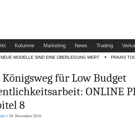
u den Themen Finanzen,
tment-Tipps
rkt
Kolumne
Marketing
News
Trading
Verka
NEUE MODELLE SIND EINE ÜBERLEGUNG WERT
PRAXIS TO
 Königsweg für Low Budget
entlichkeitsarbeit: ONLINE P
itel 8
ahn
•
29. November 2010