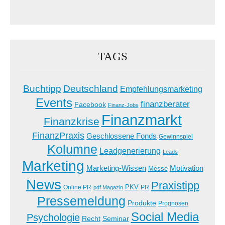
TAGS
Buchtipp
Deutschland
Empfehlungsmarketing
Events
finanzberater
Facebook
Finanz-Jobs
Finanzmarkt
Finanzkrise
FinanzPraxis
Geschlossene Fonds
Gewinnspiel
Kolumne
Leadgenerierung
Leads
Marketing
Marketing-Wissen
Motivation
Messe
News
Praxistipp
PKV
Online PR
PR
pdf Magazin
Pressemeldung
Produkte
Prognosen
Social Media
Psychologie
Recht
Seminar