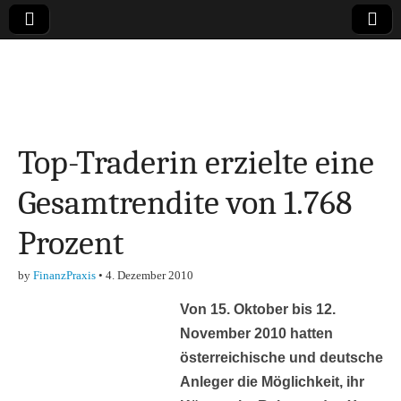
Online-Magazin zu
den Themen
Top-Traderin erzielte eine
Finanzen,
Gesamtrendite von 1.768
Marketing-, Vertrieb-
Prozent
& Investment-Tipps
by
FinanzPraxis
•
4. Dezember 2010
Von 15. Oktober bis 12.
November 2010 hatten
österreichische und deutsche
Anleger die Möglichkeit, ihr