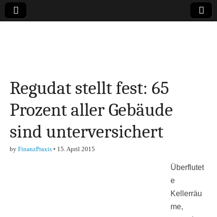
Online-Magazin zu
den Themen
Regudat stellt fest: 65
Finanzen,
Prozent aller Gebäude
Marketing-, Vertrieb-
sind unterversichert
& Investment-Tipps
by
FinanzPraxis
•
15. April 2015
Überflutet
e
Kellerräu
me,