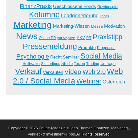
FinanzPraxis
Geschlossene Fonds
Gewinnspiel
Kolumne
Leadgenerierung
Leads
Marketing
Marketing-Wissen
Motivation
Messe
News
Praxistipp
PKV
Online PR
PR
pdf Magazin
Pressemeldung
Produkte
Prognosen
Social Media
Psychologie
Recht
Seminar
Software
Studie
Steuertipps
Trading
Umfrage
Texten
Verkauf
Web
Video
Web 2.0
Verkaufen
2.0 / Social Media
Webinar
Österreich
Copyright © 2026
Online-Magazin zu den Themen Finanzen, Marketing-,
Vertrieb- & Investment-Tipps
. All Rights Reserved.