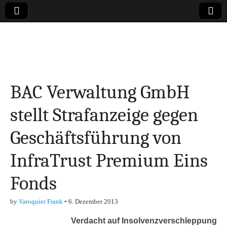
Online-Magazin zu
den Themen
BAC Verwaltung GmbH
Finanzen,
stellt Strafanzeige gegen
Marketing-, Vertrieb-
Geschäftsführung von
& Investment-Tipps
InfraTrust Premium Eins
Fonds
by
Varoquier Frank
•
6. Dezember 2013
Verdacht auf Insolvenzverschleppung