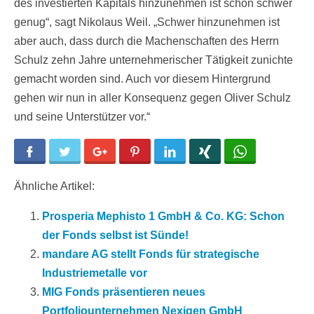
des investierten Kapitals hinzunehmen ist schon schwer
genug“, sagt Nikolaus Weil. „Schwer hinzunehmen ist
aber auch, dass durch die Machenschaften des Herrn
Schulz zehn Jahre unternehmerischer Tätigkeit zunichte
gemacht worden sind. Auch vor diesem Hintergrund
gehen wir nun in aller Konsequenz gegen Oliver Schulz
und seine Unterstützer vor.“
Facebook
Twitter
Google+
Pinterest
LinkedIn
Xing
WhatsApp
Ähnliche Artikel:
Prosperia Mephisto 1 GmbH & Co. KG: Schon
der Fonds selbst ist Sünde!
mandare AG stellt Fonds für strategische
Industriemetalle vor
MIG Fonds präsentieren neues
Portfoliounternehmen Nexigen GmbH