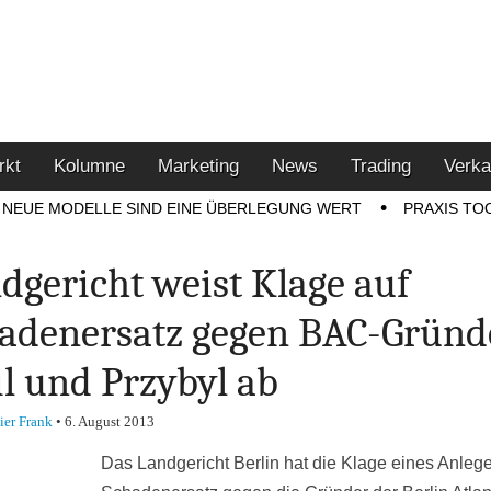
u den Themen Finanzen,
tment-Tipps
rkt
Kolumne
Marketing
News
Trading
Verka
NEUE MODELLE SIND EINE ÜBERLEGUNG WERT
PRAXIS TO
dgericht weist Klage auf
adenersatz gegen BAC-Gründ
l und Przybyl ab
ier Frank
•
6. August 2013
Das Landgericht Berlin hat die Klage eines Anlege