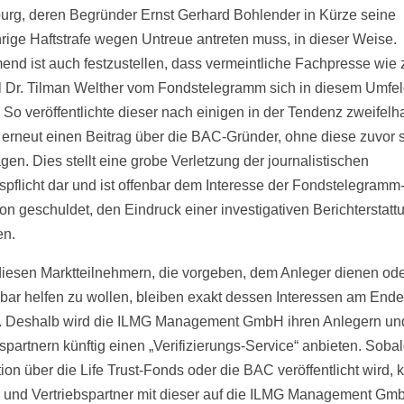
rg, deren Begründer Ernst Gerhard Bohlender in Kürze seine
rige Haftstrafe wegen Untreue antreten muss, in dieser Weise.
nd ist auch festzustellen, dass vermeintliche Fachpresse wie
l Dr. Tilman Welther vom Fondstelegramm sich in diesem Umfe
 So veröffentlichte dieser nach einigen in der Tendenz zweifelh
n erneut einen Beitrag über die BAC-Gründer, ohne diese zuvor s
gen. Dies stellt eine grobe Verletzung der journalistischen
tspflicht dar und ist offenbar dem Interesse der Fondstelegramm
on geschuldet, den Eindruck einer investigativen Berichterstatt
en.
 diesen Marktteilnehmern, die vorgeben, dem Anleger dienen od
lbar helfen zu wollen, bleiben exakt dessen Interessen am Ende
. Deshalb wird die ILMG Management GmbH ihren Anlegern un
bspartnern künftig einen „Verifizierungs-Service“ anbieten. Soba
tion über die Life Trust-Fonds oder die BAC veröffentlicht wird,
 und Vertriebspartner mit dieser auf die ILMG Management Gm