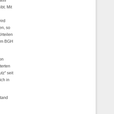
dass
bt. Mit
ird
en, so
rteilen
 vom BGH
on
terten
tz“ seit
ich in
stand