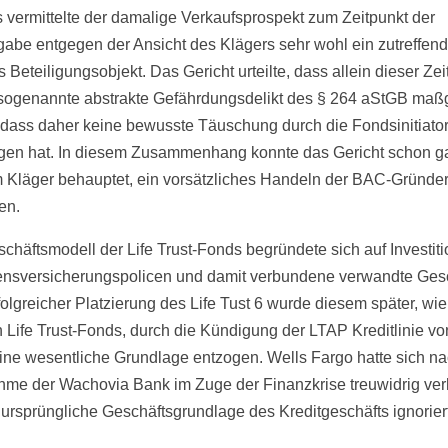
s vermittelte der damalige Verkaufsprospekt zum Zeitpunkt der
abe entgegen der Ansicht des Klägers sehr wohl ein zutreffend
 Beteiligungsobjekt. Das Gericht urteilte, dass allein dieser Zei
 sogenannte abstrakte Gefährdungsdelikt des § 264 aStGB maß
 dass daher keine bewusste Täuschung durch die Fondsinitiato
gen hat. In diesem Zusammenhang konnte das Gericht schon gar
 Kläger behauptet, ein vorsätzliches Handeln der BAC-Gründe
len.
chäftsmodell der Life Trust-Fonds begründete sich auf Investiti
sversicherungspolicen und damit verbundene verwandte Gesc
olgreicher Platzierung des Life Tust 6 wurde diesem später, wi
 Life Trust-Fonds, durch die Kündigung der LTAP Kreditlinie vo
ine wesentliche Grundlage entzogen. Wells Fargo hatte sich na
me der Wachovia Bank im Zuge der Finanzkrise treuwidrig ver
 ursprüngliche Geschäftsgrundlage des Kreditgeschäfts ignoriert