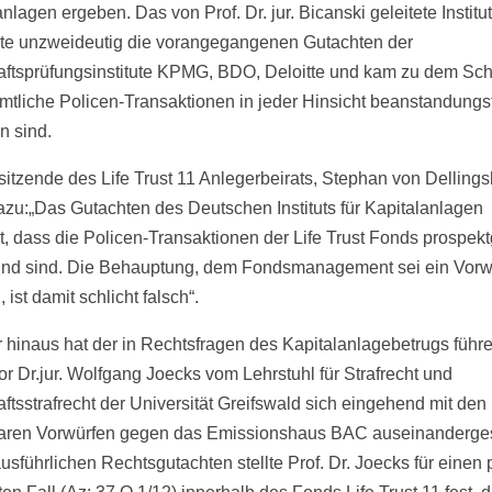
nlagen ergeben. Das von Prof. Dr. jur. Bicanski geleitete Institut
gte unzweideutig die vorangegangenen Gutachten der
aftsprüfungsinstitute KPMG, BDO, Deloitte und kam zu dem Sch
mtliche Policen-Transaktionen in jeder Hinsicht beanstandungsf
 sind.
sitzende des Life Trust 11 Anlegerbeirats, Stephan von Delling
azu:„Das Gutachten des Deutschen Instituts für Kapitalanlagen
gt, dass die Policen-Transaktionen der Life Trust Fonds prospe
nd sind. Die Behauptung, dem Fondsmanagement sei ein Vorw
ist damit schlicht falsch“.
 hinaus hat der in Rechtsfragen des Kapitalanlagebetrugs führ
or Dr.jur. Wolfgang Joecks vom Lehrstuhl für Strafrecht und
aftsstrafrecht der Universität Greifswald sich eingehend mit den
aren Vorwürfen gegen das Emissionshaus BAC auseinandergese
sführlichen Rechtsgutachten stellte Prof. Dr. Joecks für einen p