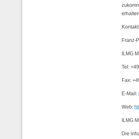
zukomme
erhalten
Kontakt
Franz-P
ILMG M
Tel: +4
Fax: +4
E-Mail:
Web:
h
ILMG M
Die inh