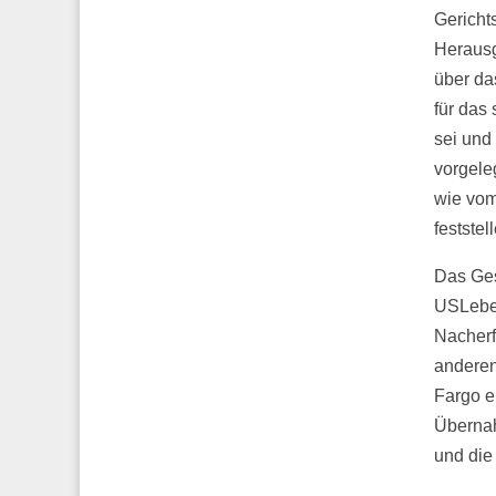
Gericht
Herausg
über das
für das
sei und
vorgele
wie vom
feststel
Das Ges
USLeben
Nacherf
anderen
Fargo e
Übernah
und die