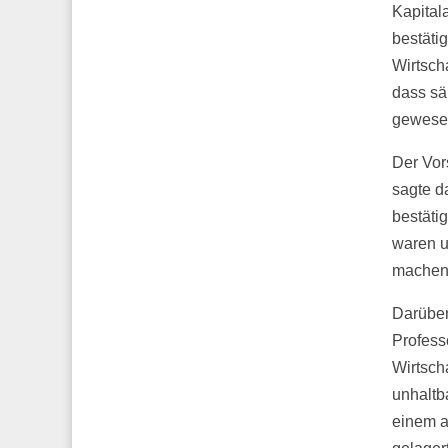
Kapitala
bestäti
Wirtsch
dass sä
gewesen
Der Vor
sagte d
bestäti
waren u
machen, 
Darüber
Profess
Wirtsch
unhaltb
einem au