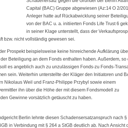
Schadenersatz gegen die Gründer der Berlin Atlan
Capital (BAC) Gruppe abgewiesen (Az:14 O 2/201
Anleger hatte auf Rückabwicklung seiner Beteili
von der BAC u. a. initiierten Fonds Life Trust 6 ge
in seiner Klage unterstellt, dass der Verkaufsprosp
ft bzw. nicht vollständig gewesen sei.
 der Prospekt beispielsweise keine hinreichende Aufklärung übe
 der Beteiligung an dem Fonds enthalten haben. Außerdem, so 
 soll es angeblich auch zu unzulässigen Fonds-zu Fonds-Trans
n sein. Weiterhin unterstellte der Kläger den Initiatoren und 
n Nikolaus Weil und Franz-Philippe Przybyl sowie einem
ermittler ihn über die Höhe der mit diesem Fondsmodell zu
nden Gewinne vorsätzlich getäuscht zu haben.
dgericht Berlin lehnte diesen Schadensersatzanspruch nach §
BGB in Verbindung mit § 264 a StGB deutlich ab. Nach Ansicht 