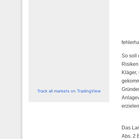
fehlerha
So soll
Risiken
Kläger,
gekomme
Gründer
Track all markets on TradingView
Anlagev
erziele
Das Lan
Abs. 2 