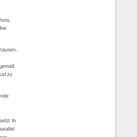
luss,
rei
shausen,
ktgemäß
urf zu
ende
tzt. In
arallel