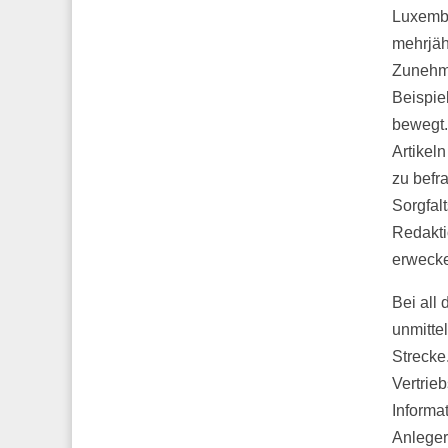
Luxembu
mehrjäh
Zunehme
Beispie
bewegt.
Artikel
zu befra
Sorgfal
Redakti
erweck
Bei all
unmitte
Strecke
Vertrie
Informa
Anleger