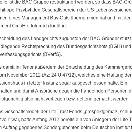
weile ist die BAC Gruppe restrukturiert worden, so dass BAC-Gr
hilippe Przybyl den Geschäftsbereich der US-Lebensversiche
men eines Management Buy-Outs übernommen hat und mit der
ent GmbH erfolgreich fortführt.
scheidung des Landgerichts zugunsten der BAC-Gründer stützt 
ndlegende Rechtsprechung des Bundesgerichtshofs (BGH) und
erfassungsgerichts (BVerfG).
te damit im Tenor außerdem der Entscheidung des Kammergeri
vom November 2012 (Az: 24 U 47/12), welches eine Haftung de
ssionshaus in letzter Instanz sogar ausgeschlossen hatte. Ein
halten und damit Ansprüche gegen die handelnden Personen 
folgerichtig also nicht vorliegen bzw. geltend gemacht werden.
s Geschäftsmodell der Life Trust Fonds „prospektgemäß, schlü
voll“ war, hatte Anfang 2012 bereits ein von Anlegern der Life T
n Auftrag gegebenes Sondergutachten beim Deutschen Institut f