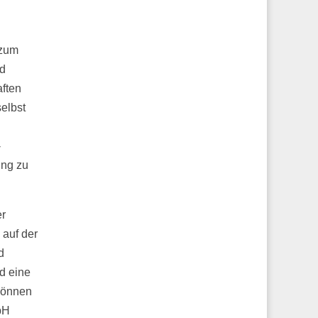
 zum
ld
aften
elbst
-
ung zu
er
 auf der
d
ld eine
 können
bH