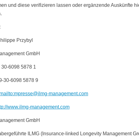
n und diese verifizieren lassen oder ergänzende Auskünfte hi
.
:
hilippe Przybyl
anagement GmbH
9 30-6098 5878 1
9-30-6098 5878 9
mailto:mpresse@ilmg-management.com
ttp://www.ilmg-management.com
anagement GmbH
abergeführte ILMG (Insurance-linked Longevity Management Gr