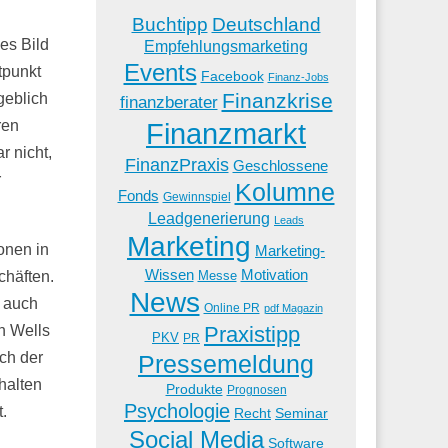
Buchtipp
Deutschland
es Bild
Empfehlungsmarketing
Events
tpunkt
Facebook
Finanz-Jobs
Finanzkrise
geblich
finanzberater
Finanzmarkt
ren
 nicht,
FinanzPraxis
Geschlossene
r
Kolumne
Fonds
Gewinnspiel
Leadgenerierung
Leads
Marketing
onen in
Marketing-
Wissen
Motivation
Messe
häften.
News
e auch
Online PR
pdf Magazin
Praxistipp
n Wells
PKV
PR
ch der
Pressemeldung
halten
Produkte
Prognosen
Psychologie
.
Recht
Seminar
Social Media
Software