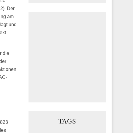
tic
2). Der
gung am
klagt und
ekt
r die
der
aktionen
BAC-
TAGS
 823
des