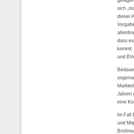
gelagert
sich „n
dieser 
Vorgabe
allerdi
dass es
kommt. 
und BVe
Bedauer
sogenan
Marktei
Jahren 
eine Ko
Im Fall
und Mit
Brüllman