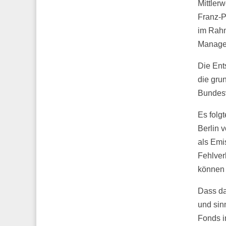
Mittler
Franz-P
im Rah
Managem
Die Ent
die gru
Bundesv
Es folg
Berlin 
als Emi
Fehlver
können 
Dass da
und sinn
Fonds i