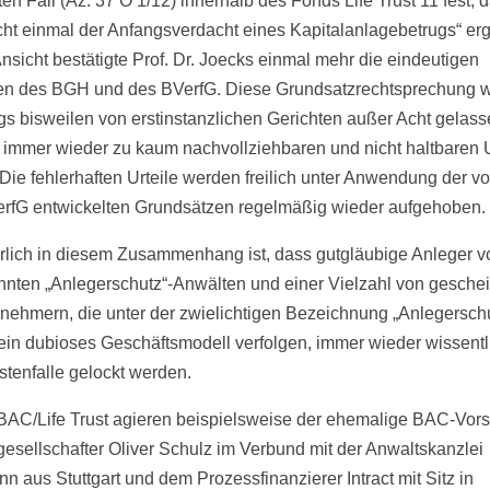
en Fall (Az: 37 O 1/12) innerhalb des Fonds Life Trust 11 fest, 
icht einmal der Anfangsverdacht eines Kapitalanlagebetrugs“ ergi
Ansicht bestätigte Prof. Dr. Joecks einmal mehr die eindeutigen
n des BGH und des BVerfG. Diese Grundsatzrechtsprechung w
ngs bisweilen von erstinstanzlichen Gerichten außer Acht gelass
 immer wieder zu kaum nachvollziehbaren und nicht haltbaren U
Die fehlerhaften Urteile werden freilich unter Anwendung der
rfG entwickelten Grundsätzen regelmäßig wieder aufgehoben.
lich in diesem Zusammenhang ist, dass gutgläubige Anleger v
nten „Anlegerschutz“-Anwälten und einer Vielzahl von geschei
lnehmern, die unter der zwielichtigen Bezeichnung „Anlegerschu
ein dubioses Geschäftsmodell verfolgen, immer wieder wissentl
stenfalle gelockt werden.
 BAC/Life Trust agieren beispielsweise der ehemalige BAC-Vor
gesellschafter Oliver Schulz im Verbund mit der Anwaltskanzlei
n aus Stuttgart und dem Prozessfinanzierer Intract mit Sitz in