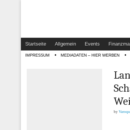
Online-Magazin z
Vertrieb- & Inves
Main
Skip
Startseite
Allgemein
Events
Finanzma
menu
to
Sub
IMPRESSUM
MEDIADATEN – HIER WERBEN
content
menu
Lan
Sch
Wei
by
Varoqu