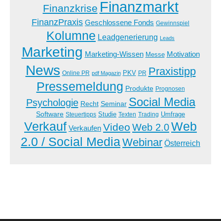
Finanzmarkt
Finanzkrise
FinanzPraxis
Geschlossene Fonds
Gewinnspiel
Kolumne
Leadgenerierung
Leads
Marketing
Marketing-Wissen
Motivation
Messe
News
Praxistipp
PKV
Online PR
PR
pdf Magazin
Pressemeldung
Produkte
Prognosen
Social Media
Psychologie
Recht
Seminar
Software
Studie
Steuertipps
Trading
Umfrage
Texten
Verkauf
Web
Video
Web 2.0
Verkaufen
2.0 / Social Media
Webinar
Österreich