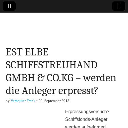
Online-Magazin zu
den Themen
EST ELBE
Finanzen,
SCHIFFSTREUHAND
Marketing-, Vertrieb-
GMBH & CO.KG – werden
& Investment-Tipps
die Anleger erpresst?
by
Varoquier Frank
•
20. September 2013
Erpressungsversuch?
Schiffsfonds-Anleger
werden aufgefordert,