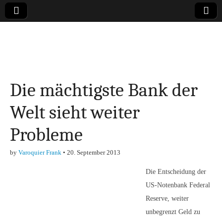
Online-Magazin zu
den Themen
Die mächtigste Bank der
Finanzen,
Welt sieht weiter
Marketing-, Vertrieb-
Probleme
& Investment-Tipps
by
Varoquier Frank
•
20. September 2013
Die Entscheidung der
US-Notenbank Federal
Reserve, weiter
unbegrenzt Geld zu