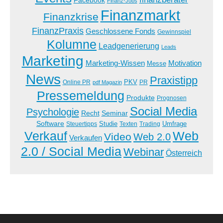
Finanz-Jobs
Finanzmarkt
Finanzkrise
FinanzPraxis
Geschlossene Fonds
Gewinnspiel
Kolumne
Leadgenerierung
Leads
Marketing
Marketing-Wissen
Motivation
Messe
News
Praxistipp
PKV
Online PR
PR
pdf Magazin
Pressemeldung
Produkte
Prognosen
Social Media
Psychologie
Recht
Seminar
Software
Studie
Steuertipps
Trading
Umfrage
Texten
Verkauf
Web
Video
Web 2.0
Verkaufen
2.0 / Social Media
Webinar
Österreich