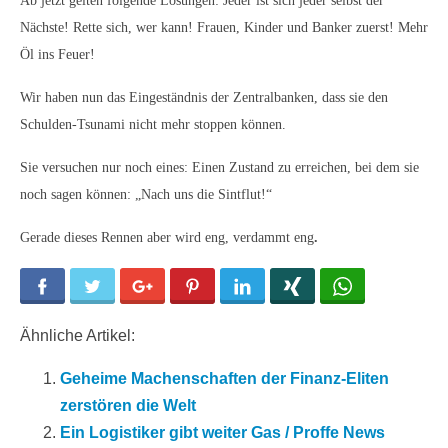
Ab jetzt gelten folgende Losungen: Jeder ist sich jeder selbst der
Nächste! Rette sich, wer kann! Frauen, Kinder und Banker zuerst! Mehr
Öl ins Feuer!
Wir haben nun das Eingeständnis der Zentralbanken, dass sie den
Schulden-Tsunami nicht mehr stoppen können.
Sie versuchen nur noch eines: Einen Zustand zu erreichen, bei dem sie
noch sagen können: „Nach uns die Sintflut!“
Gerade dieses Rennen aber wird eng, verdammt eng
.
Facebook
Twitter
Google+
Pinterest
LinkedIn
Xing
WhatsApp
Ähnliche Artikel:
Geheime Machenschaften der Finanz-Eliten
zerstören die Welt
Ein Logistiker gibt weiter Gas / Proffe News