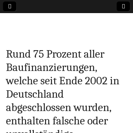
Online-Magazin zu
den Themen
Rund 75 Prozent aller
Finanzen,
Baufinanzierungen,
Marketing-, Vertrieb-
welche seit Ende 2002 in
& Investment-Tipps
Deutschland
abgeschlossen wurden,
enthalten falsche oder