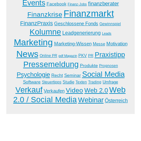
Events
finanzberater
Facebook
Finanz-Jobs
Finanzmarkt
Finanzkrise
FinanzPraxis
Geschlossene Fonds
Gewinnspiel
Kolumne
Leadgenerierung
Leads
Marketing
Marketing-Wissen
Motivation
Messe
News
Praxistipp
PKV
Online PR
PR
pdf Magazin
Pressemeldung
Produkte
Prognosen
Social Media
Psychologie
Recht
Seminar
Software
Studie
Steuertipps
Trading
Umfrage
Texten
Verkauf
Web
Video
Web 2.0
Verkaufen
2.0 / Social Media
Webinar
Österreich