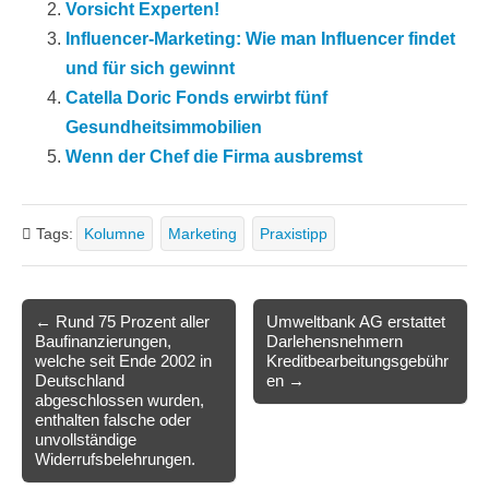
Vorsicht Experten!
Influencer-Marketing: Wie man Influencer findet
und für sich gewinnt
Catella Doric Fonds erwirbt fünf
Gesundheitsimmobilien
Wenn der Chef die Firma ausbremst
Tags:
Kolumne
Marketing
Praxistipp
Post
← Rund 75 Prozent aller
Umweltbank AG erstattet
Baufinanzierungen,
Darlehensnehmern
navigation
welche seit Ende 2002 in
Kreditbearbeitungsgebühr
Deutschland
en →
abgeschlossen wurden,
enthalten falsche oder
unvollständige
Widerrufsbelehrungen.