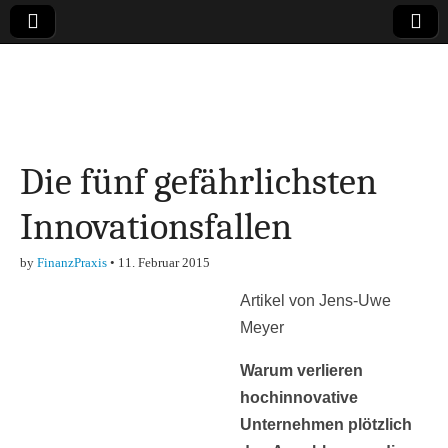
Online-Magazin zu
den Themen
Die fünf gefährlichsten
Finanzen,
Innovationsfallen
Marketing-, Vertrieb-
by
FinanzPraxis
•
11. Februar 2015
& Investment-Tipps
Artikel von Jens-Uwe
Meyer
Warum verlieren
hochinnovative
Unternehmen plötzlich