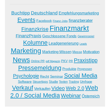
Buchtipp
Deutschland
Empfehlungsmarketing
Events
finanzberater
Facebook
Finanz-Jobs
Finanzmarkt
Finanzkrise
FinanzPraxis
Geschlossene Fonds
Gewinnspiel
Kolumne
Leadgenerierung
Leads
Marketing
Marketing-Wissen
Motivation
Messe
News
Praxistipp
PKV
Online PR
PR
pdf Magazin
Pressemeldung
Produkte
Prognosen
Social Media
Psychologie
Recht
Seminar
Software
Studie
Steuertipps
Trading
Umfrage
Texten
Verkauf
Web
Video
Web 2.0
Verkaufen
2.0 / Social Media
Webinar
Österreich