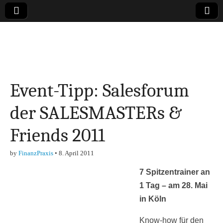
Online-Magazin zu
den Themen
Event-Tipp: Salesforum
Finanzen,
der SALESMASTERs &
Marketing-, Vertrieb-
Friends 2011
& Investment-Tipps
by
FinanzPraxis
•
8. April 2011
7 Spitzentrainer an
1 Tag – am 28. Mai
in Köln
Know-how für den