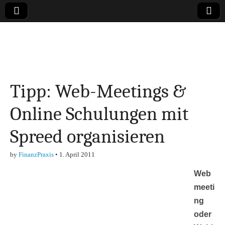
Online-Magazin zu
den Themen
Tipp: Web-Meetings &
Finanzen,
Online Schulungen mit
Marketing-, Vertrieb-
Spreed organisieren
& Investment-Tipps
by
FinanzPraxis
•
1. April 2011
Web
meeti
ng
oder