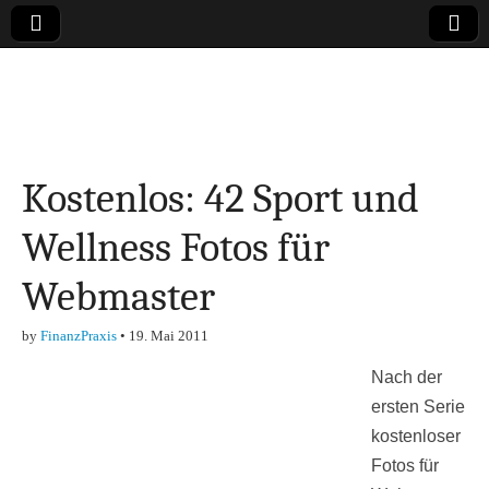
Online-Magazin zu
den Themen
Kostenlos: 42 Sport und
Finanzen,
Wellness Fotos für
Marketing-, Vertrieb-
Webmaster
& Investment-Tipps
by
FinanzPraxis
•
19. Mai 2011
Nach der
ersten Serie
kostenloser
Fotos für