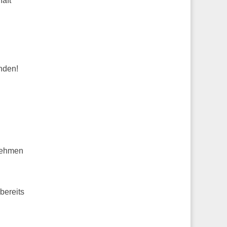
haft
nden!
rnehmen
bereits