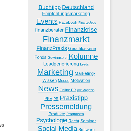
Buchtipp
Deutschland
Empfehlungsmarketing
Events
Facebook
Finanz-Jobs
Finanzkrise
finanzberater
Finanzmarkt
FinanzPraxis
Geschlossene
Kolumne
Fonds
Gewinnspiel
Leadgenerierung
Leads
Marketing
Marketing-
Wissen
Motivation
Messe
News
Online PR
pdf Magazin
Praxistipp
PKV
PR
Pressemeldung
Produkte
Prognosen
Psychologie
Recht
Seminar
es
Social Media
Software