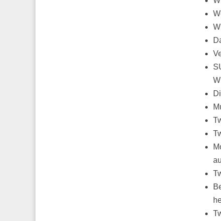
Wi
We
Wi
Da
Ve
SU
Wi
Di
Mu
Tw
Tw
Mo
au
Tw
Be
he
Tw