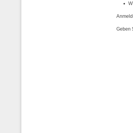
Wi
Anmelde
Geben S