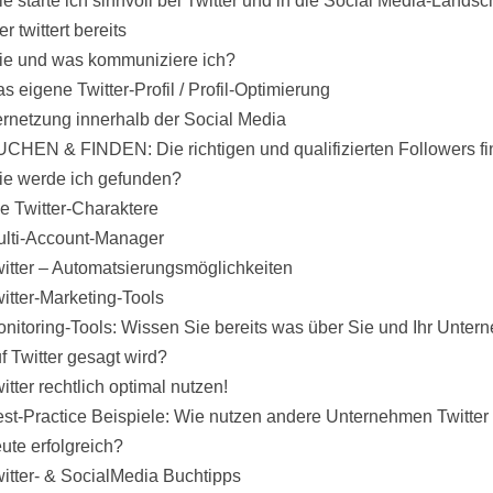
e starte ich sinnvoll bei Twitter und in die Social Media-Landsc
r twittert bereits
e und was kommuniziere ich?
s eigene Twitter-Profil / Profil-Optimierung
rnetzung innerhalb der Social Media
CHEN & FINDEN: Die richtigen und qualifizierten Followers fi
e werde ich gefunden?
e Twitter-Charaktere
lti-Account-Manager
itter – Automatsierungsmöglichkeiten
itter-Marketing-Tools
nitoring-Tools: Wissen Sie bereits was über Sie und Ihr Unte
f Twitter gesagt wird?
itter rechtlich optimal nutzen!
st-Practice Beispiele: Wie nutzen andere Unternehmen Twitter 
ute erfolgreich?
itter- & SocialMedia Buchtipps