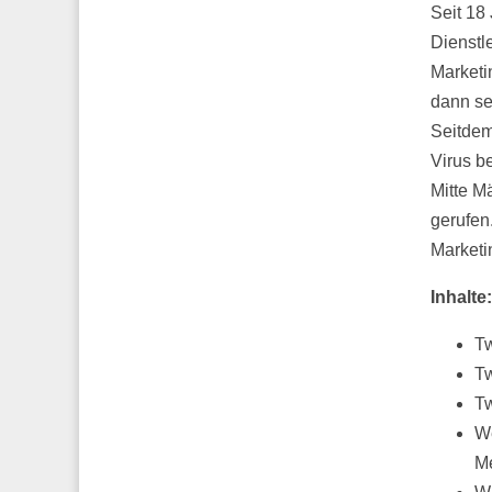
Seit 18
Dienstle
Marketi
dann se
Seitdem 
Virus b
Mitte M
gerufen.
Marketi
Inhalte:
Tw
Tw
Tw
We
Me