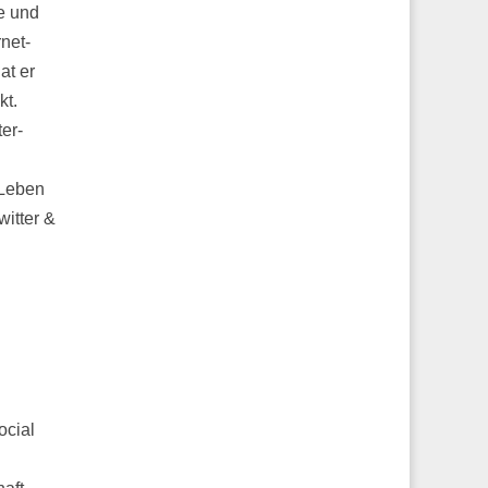
e und
rnet-
at er
kt.
ter-
 Leben
witter &
ocial