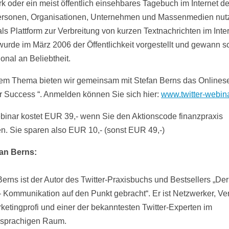
k oder ein meist öffentlich einsehbares Tagebuch im Internet def
ersonen, Organisationen, Unternehmen und Massenmedien nut
als Plattform zur Verbreitung von kurzen Textnachrichten im Inter
 wurde im März 2006 der Öffentlichkeit vorgestellt und gewann s
ional an Beliebtheit.
em Thema bieten wir gemeinsam mit Stefan Berns das Onlines
for Success “. Anmelden können Sie sich hier:
www.twitter-webin
inar kostet EUR 39,- wenn Sie den Aktionscode finanzpraxis
n. Sie sparen also EUR 10,- (sonst EUR 49,-)
an Berns:
erns ist der Autor des Twitter-Praxisbuchs und Bestsellers „Der 
– Kommunikation auf den Punkt gebracht“. Er ist Netzwerker, Ver
ketingprofi und einer der bekanntesten Twitter-Experten im
hsprachigen Raum.