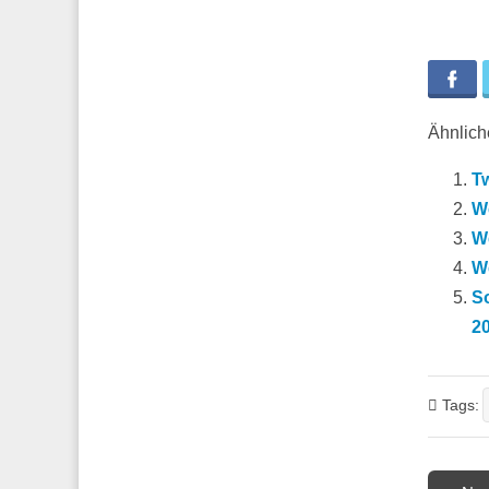
Fa
Ähnliche
Tw
We
W
W
So
20
Tags:
Post