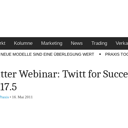
u den Themen Finanzen,
tment-Tipps
rkt
Kolumne
Marketing
News
Trading
Verka
NEUE MODELLE SIND EINE ÜBERLEGUNG WERT
PRAXIS TO
tter Webinar: Twitt for Succe
17.5
Praxis
•
16. Mai 2011