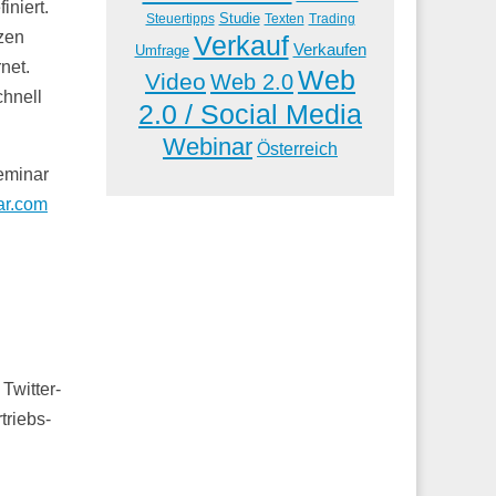
iniert.
Studie
Steuertipps
Trading
Texten
zen
Verkauf
Verkaufen
Umfrage
net.
Web
Video
Web 2.0
chnell
2.0 / Social Media
Webinar
Österreich
eminar
ar.com
Twitter-
triebs-