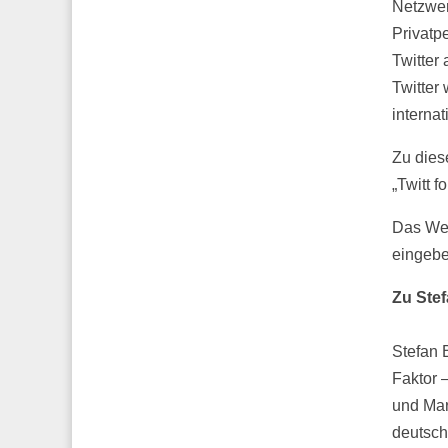
Netzwer
Privatp
Twitter 
Twitter
internat
Zu dies
„Twitt 
Das Web
eingebe
Zu Stef
Stefan B
Faktor 
und Mar
deutsc