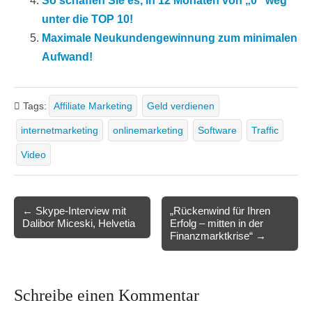
So schaffen Sie es, in 12 Monaten von „0“ weg
unter die TOP 10!
Maximale Neukundengewinnung zum minimalen
Aufwand!
Tags:
Affiliate Marketing
Geld verdienen
internetmarketing
onlinemarketing
Software
Traffic
Video
Post
← Skype-Interview mit
„Rückenwind für Ihren
Dalibor Miceski, Helvetia
Erfolg – mitten in der
navigation
Finanzmarktkrise“ →
Schreibe einen Kommentar