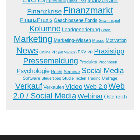
finanzberater
Facebook
Finanz-Jobs
Finanzmarkt
Finanzkrise
FinanzPraxis
Geschlossene Fonds
Gewinnspiel
Kolumne
Leadgenerierung
Leads
Marketing
Marketing-Wissen
Motivation
Messe
News
Praxistipp
PKV
Online PR
PR
pdf Magazin
Pressemeldung
Produkte
Prognosen
Social Media
Psychologie
Recht
Seminar
Software
Studie
Steuertipps
Trading
Umfrage
Texten
Verkauf
Web
Video
Web 2.0
Verkaufen
2.0 / Social Media
Webinar
Österreich