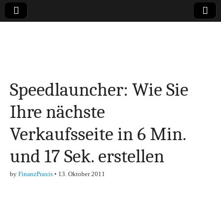
Online-Magazin zu
den Themen
Speedlauncher: Wie Sie
Finanzen,
Ihre nächste
Marketing-, Vertrieb-
Verkaufsseite in 6 Min.
& Investment-Tipps
und 17 Sek. erstellen
by
FinanzPraxis
•
13. Oktober 2011