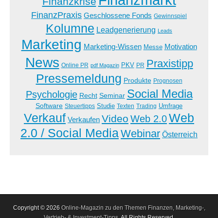
Finanzkrise
FinanzPraxis
Geschlossene Fonds
Gewinnspiel
Kolumne
Leadgenerierung
Leads
Marketing
Marketing-Wissen
Motivation
Messe
News
Praxistipp
PKV
Online PR
PR
pdf Magazin
Pressemeldung
Produkte
Prognosen
Social Media
Psychologie
Recht
Seminar
Software
Studie
Steuertipps
Trading
Umfrage
Texten
Verkauf
Web
Video
Web 2.0
Verkaufen
2.0 / Social Media
Webinar
Österreich
Copyright © 2026
Online-Magazin zu den Themen Finanzen, Marketing-,
Vertrieb- & Investment-Tipps
. All Rights Reserved.