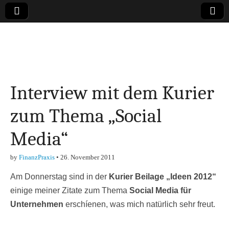
Online-Magazin zu
den Themen
Interview mit dem Kurier
Finanzen,
zum Thema „Social
Marketing-, Vertrieb-
Media“
& Investment-Tipps
by
FinanzPraxis
•
26. November 2011
Am Donnerstag sind in der
Kurier Beilage „Ideen 2012“
einige meiner Zitate zum Thema
Social Media für
Unternehmen
erschíenen, was mich natürlich sehr freut.