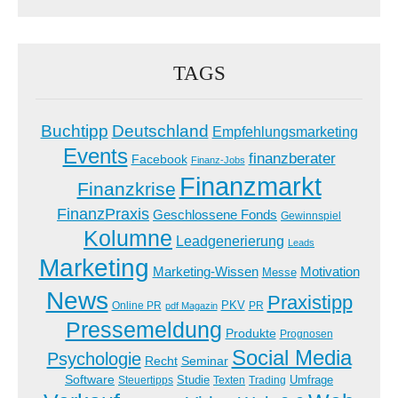
TAGS
Buchtipp
Deutschland
Empfehlungsmarketing
Events
finanzberater
Facebook
Finanz-Jobs
Finanzmarkt
Finanzkrise
FinanzPraxis
Geschlossene Fonds
Gewinnspiel
Kolumne
Leadgenerierung
Leads
Marketing
Marketing-Wissen
Motivation
Messe
News
Praxistipp
PKV
Online PR
PR
pdf Magazin
Pressemeldung
Produkte
Prognosen
Social Media
Psychologie
Recht
Seminar
Software
Studie
Steuertipps
Trading
Umfrage
Texten