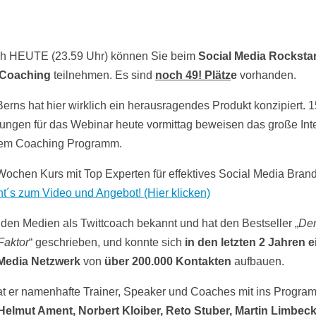
ch HEUTE (23.59 Uhr) können Sie beim
Social Media Rocksta
-Coaching
teilnehmen. Es sind
noch 49! Plätz
e
vorhanden.
Berns hat hier wirklich ein herausragendes Produkt konzipiert. 
ngen für das Webinar heute vormittag beweisen das große Int
sem Coaching Programm.
Wochen Kurs mit Top Experten für effektives Social Media Brand
ht´s zum Video und Angebot! (Hier klicken)
in den Medien als Twittcoach bekannt und hat den Bestseller „
De
Faktor
“ geschrieben, und konnte sich
in den letzten 2 Jahren e
 Media Netzwerk
von
über 200.000 Kontakten
aufbauen.
t er namenhafte Trainer, Speaker und Coaches mit ins Progra
Helmut Ament, Norbert Kloiber, Reto Stuber, Martin Limbeck