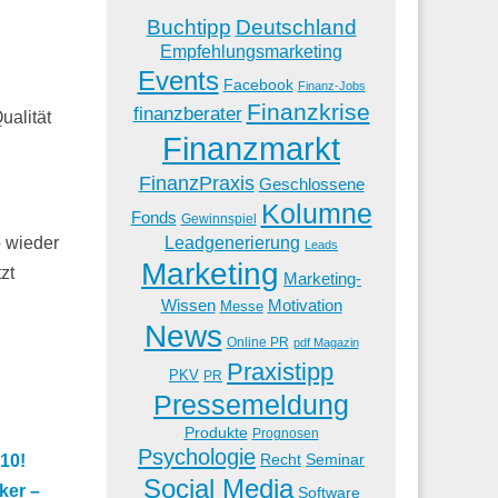
Buchtipp
Deutschland
Empfehlungsmarketing
Events
Facebook
Finanz-Jobs
Finanzkrise
finanzberater
ualität
Finanzmarkt
FinanzPraxis
Geschlossene
!
Kolumne
Fonds
Gewinnspiel
Leadgenerierung
o wieder
Leads
Marketing
zt
Marketing-
Wissen
Motivation
Messe
News
Online PR
pdf Magazin
Praxistipp
PKV
PR
Pressemeldung
Produkte
Prognosen
Psychologie
Recht
Seminar
10!
Social Media
ker –
Software