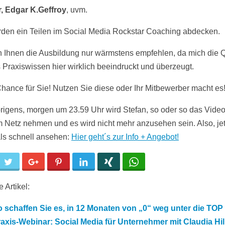
, Edgar K.Geffroy
, uvm.
rden ein Teilen im Social Media Rockstar Coaching abdecken.
n Ihnen die Ausbildung nur wärmstens empfehlen, da mich die Q
 Praxiswissen hier wirklich beeindruckt und überzeugt.
Chance für Sie! Nutzen Sie diese oder Ihr Mitbewerber macht es
brigens, morgen um 23.59 Uhr wird Stefan, so oder so das Vide
 Netz nehmen und es wird nicht mehr anzusehen sein. Also, jet
s schnell ansehen:
Hier geht´s zur Info + Angebot!
cebook
Twitter
Google+
Pinterest
LinkedIn
Xing
WhatsApp
 Artikel:
 schaffen Sie es, in 12 Monaten von „0“ weg unter die TOP 
axis-Webinar: Social Media für Unternehmer mit Claudia Hil