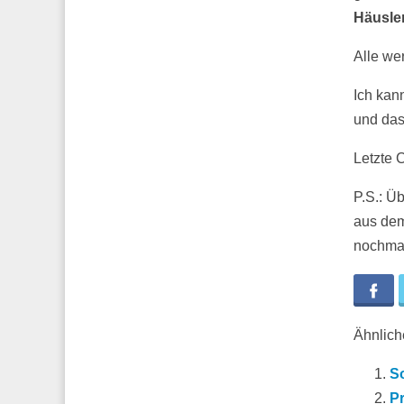
Häusler
Alle we
Ich kan
und das
Letzte 
P.S.: Ü
aus dem
nochmal
Fa
Ähnliche
So
Pr