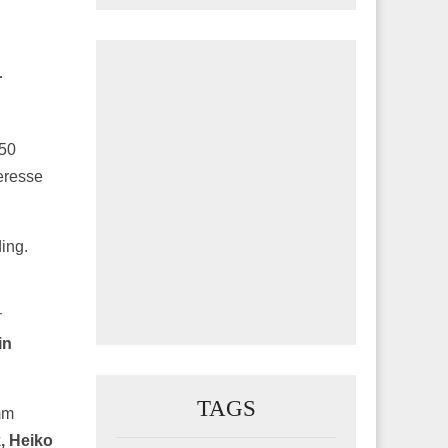
r
150
eresse
ing.
r
in
TAGS
mm
, Heiko