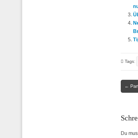
nu
Ü
N
B
Ti
Tags:
Post
← Part
navigat
Schre
Du mus