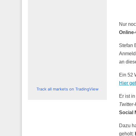
Nur no
Online
Stefan 
Anmeldu
an die
Ein 52 
Hier ge
Track all markets on TradingView
Er ist 
Twitter-
Social
Dazu ha
geholt: