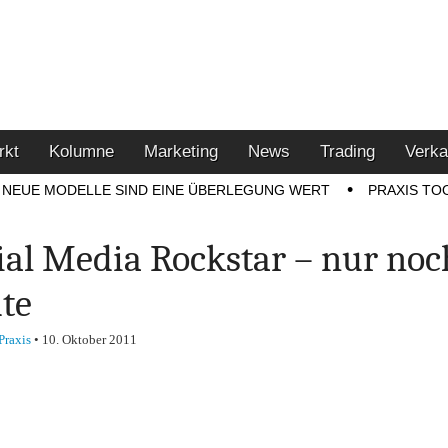
u den Themen Finanzen,
tment-Tipps
rkt
Kolumne
Marketing
News
Trading
Verka
NEUE MODELLE SIND EINE ÜBERLEGUNG WERT
PRAXIS TO
ial Media Rockstar – nur noc
te
Praxis
•
10. Oktober 2011