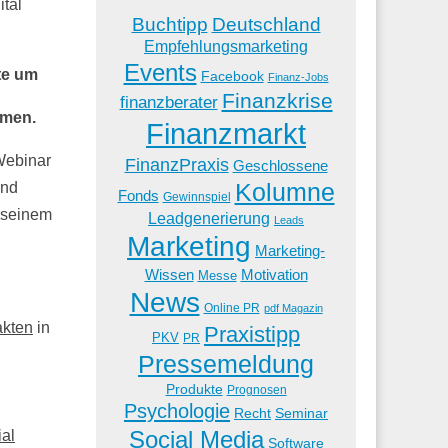
ital
Buchtipp
Deutschland
Empfehlungsmarketing
Events
te um
Facebook
Finanz-Jobs
Finanzkrise
finanzberater
mmen.
Finanzmarkt
Webinar
FinanzPraxis
Geschlossene
Kolumne
und
Fonds
Gewinnspiel
t seinem
Leadgenerierung
Leads
Marketing
Marketing-
Wissen
Motivation
Messe
News
Online PR
pdf Magazin
akten
in
Praxistipp
PKV
PR
Pressemeldung
Produkte
Prognosen
Psychologie
Recht
Seminar
Social Media
ial
Software