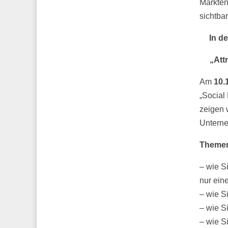
Märkten
sichtbar
In d
„Att
Am
10.
„Social
zeigen 
Unterne
Theme
– wie Si
nur ein
– wie S
– wie S
– wie S