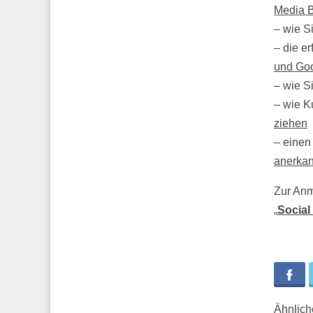
Media 
– wie S
– die e
und Goo
– wie S
– wie K
ziehen
– eine
anerkan
Zur Anm
„
Social
Fa
Ähnliche