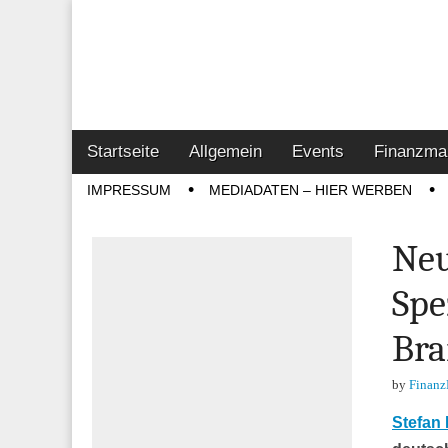
Online-Magazin z
Vertrieb- & Inves
Main
Skip
Startseite
Allgemein
Events
Finanzma
menu
to
Sub
IMPRESSUM
MEDIADATEN – HIER WERBEN
content
menu
Ne
Spe
Bra
by
Finanz
Stefan