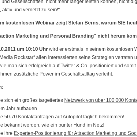
 und Gesellschaften, nicht mehr länger leisten können, nicht dig
, aktiv und vernetzt zu sein!“
em kostenlosen Webinar zeigt Stefan Berns, warum SIE heu
raction Marketing und Personal Branding“ nicht herum ko
10.2011 um 10:10 Uhr
wird er erstmals in seinem kostenlosen 
 Media Rockstar“ allen Interessierten seine Strategien verraten 
wie man sich erfolgreich auf Twitter & Co. positioniert und somi
hmen zusätzliche Power im Geschäftsalltag verleiht.
n:
e sich ein großes targetiertes
Netzwerk von über 100.000 Kont
em Jahr aufbauen
ie
50-70 Kontaktanfragen auf Autopilot
täglich bekommen!
ie
bekannt werden
, wie ein bunter Hund im Netz!
ie Ihre
Experten-Positionierung für Attraction Marketing und Soc