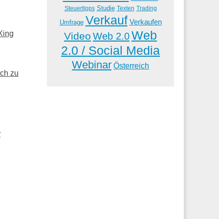
Studie
Steuertipps
Trading
Texten
Verkauf
Verkaufen
Umfrage
Web
Xing
Video
Web 2.0
2.0 / Social Media
Webinar
Österreich
ich zu
r