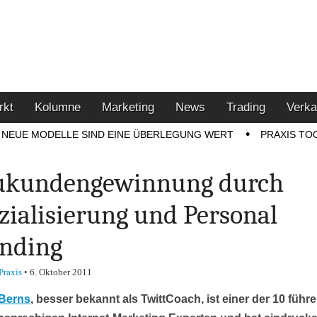
u den Themen Finanzen,
tment-Tipps
rkt
Kolumne
Marketing
News
Trading
Verka
NEUE MODELLE SIND EINE ÜBERLEGUNG WERT
PRAXIS TO
ukundengewinnung durch
zialisierung und Personal
nding
Praxis
•
6. Oktober 2011
 Berns
, besser bekannt als TwittCoach, ist einer der 10 füh