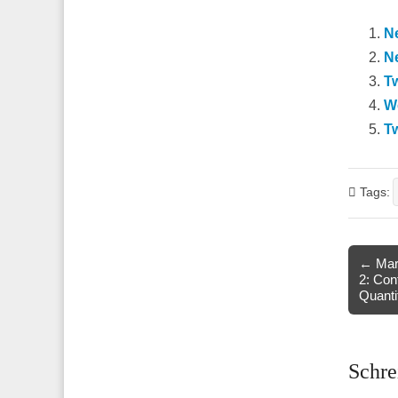
N
N
Tw
W
Tw
Tags:
Post
← Mark
2: Con
navigat
Quanti
Schre