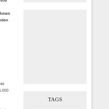
voll
nehmen
unden
nkt
5.000
TAGS