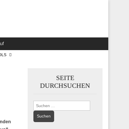
 Marketing-,
uf
OLS
SEITE
DURCHSUCHEN
Suchen
nach:
renden