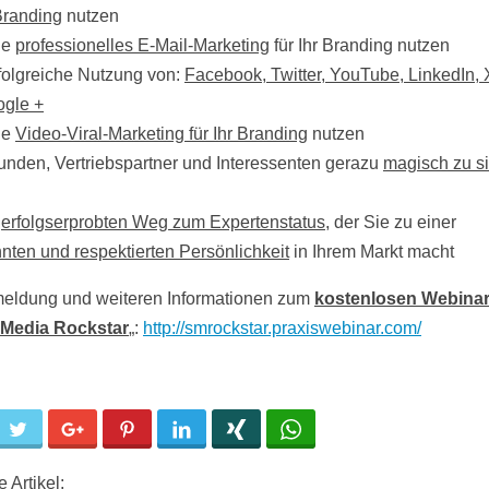
Branding
nutzen
ie
professionelles E-Mail-Marketing
für Ihr Branding nutzen
rfolgreiche Nutzung von:
Facebook, Twitter, YouTube, LinkedIn, 
gle +
ie
Video-Viral-Marketing für Ihr Branding
nutzen
unden, Vertriebspartner und Interessenten gerazu
magisch zu s
n
erfolgserprobten Weg zum Expertenstatus
, der Sie zu einer
nten und respektierten Persönlichkeit
in Ihrem Markt macht
eldung und weiteren Informationen zum
kostenlosen Webina
 Media Rockstar
„
:
http://smrockstar.praxiswebinar.com/
cebook
Twitter
Google+
Pinterest
LinkedIn
Xing
WhatsApp
 Artikel: