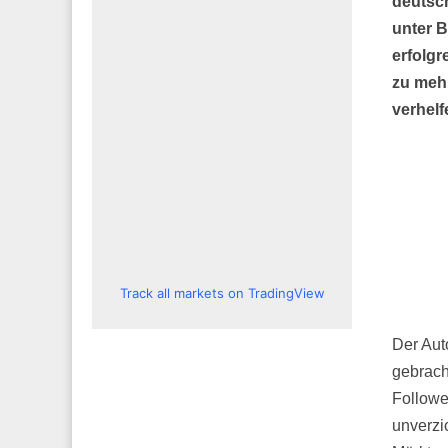
deutsch
unter B
erfolgr
zu meh
verhelf
Track all markets on TradingView
Der Aut
gebrach
Followe
unverzic