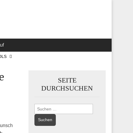
 Marketing-,
uf
OLS
e
SEITE
DURCHSUCHEN
Suchen
nach:
Wunsch