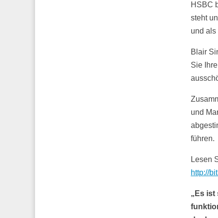
HSBC bi
steht u
und als
Blair S
Sie Ihre
ausschö
Zusamme
und Mar
abgesti
führen.
Lesen S
http://bi
„Es ist
funktio