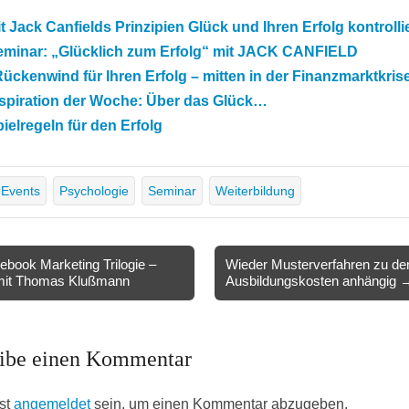
t Jack Canfields Prinzipien Glück und Ihren Erfolg kontrolli
eminar: „Glücklich zum Erfolg“ mit JACK CANFIELD
ückenwind für Ihren Erfolg – mitten in der Finanzmarktkris
nspiration der Woche: Über das Glück…
ielregeln für den Erfolg
Events
Psychologie
Seminar
Weiterbildung
book Marketing Trilogie –
Wieder Musterverfahren zu de
 mit Thomas Klußmann
Ausbildungskosten anhängig 
ion
ibe einen Kommentar
st
angemeldet
sein, um einen Kommentar abzugeben.