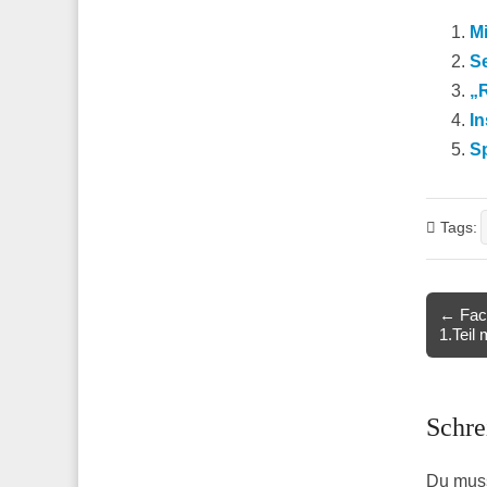
Mi
S
„R
I
Sp
Tags:
Post
← Face
1.Teil
navigat
Schre
Du mus