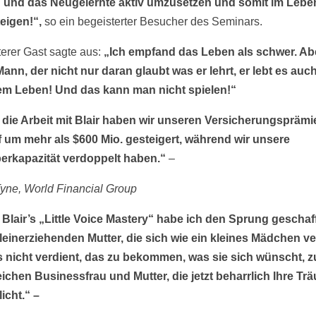
 und das Neugelernte aktiv umzusetzen und somit im Lebe
eigen!“,
so ein begeisterter Besucher des Seminars.
terer Gast sagte aus:
„Ich empfand das Leben als schwer. Ab
 Mann, der nicht nur daran glaubt was er lehrt, er lebt es auc
em Leben! Und das kann man nicht spielen!“
die Arbeit mit Blair haben wir unseren Versicherungsprämi
 um mehr als $600 Mio. gesteigert, während wir unsere
erkapazität verdoppelt haben.“
–
yne, World Financial Group
Blair’s „Little Voice Mastery“ habe ich den Sprung geschaf
lleinerziehenden Mutter, die sich wie ein kleines Mädchen v
s nicht verdient, das zu bekommen, was sie sich wünscht, z
eichen Businessfrau und Mutter, die jetzt beharrlich Ihre Tr
icht.“ –