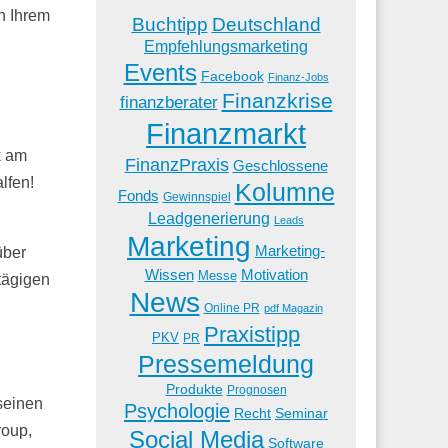
in Ihrem
Buchtipp
Deutschland
Empfehlungsmarketing
Events
Facebook
Finanz-Jobs
Finanzkrise
finanzberater
Finanzmarkt
k am
FinanzPraxis
Geschlossene
lfen!
Kolumne
Fonds
Gewinnspiel
Leadgenerierung
Leads
Marketing
Marketing-
über
Wissen
Motivation
Messe
tägigen
News
Online PR
pdf Magazin
Praxistipp
PKV
PR
Pressemeldung
Produkte
Prognosen
seinen
Psychologie
Recht
Seminar
roup,
Social Media
Software