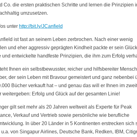
d Co. die ersten praktischen Schritte und lernen die Prinzipien 
nachhaltig umzusetzen.
fos unter
http://bit.ly/JCanfield
nfield ist fast an seinem Leben zerbrochen. Nach einer wenig
llen und eher aggressiv geprägten Kindheit packte er sein Glüc
 und entwickelte handfeste Prinzipien, die ihm zum Erfolg verha
teht Ihnen ein selbstbewusster, reicher und hilfsbereiter Mensch
er, der sein Leben mit Bravour gemeistert und ganz nebenbei 
.000 Bücher verkauft hat – und genau das will er Ihnen im zwei
 weitergeben: Erfolg und Glück auf der gesamten Linie!
nger gilt seit mehr als 20 Jahren weltweit als Experte für Peak
ance, Verkauf und Vertrieb sowie persönliche wie berufliche
ntwicklung. In über 20 Länder in 5 Kontinenten erstrecken sich 
u.a. von Singapur Airlines, Deutsche Bank, Redken, IBM, Citig