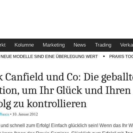
u den Themen Finanzen,
tment-Tipps
rkt
Kolumne
Marketing
News
Trading
Verka
NEUE MODELLE SIND EINE ÜBERLEGUNG WERT
PRAXIS TO
k Canfield und Co: Die geballt
tion, um Ihr Glück und Ihren
olg zu kontrollieren
Praxis
•
10. Januar 2012
 und schnell zum Erfolg! Einfach glücklich sein! Wenn das Ihr 