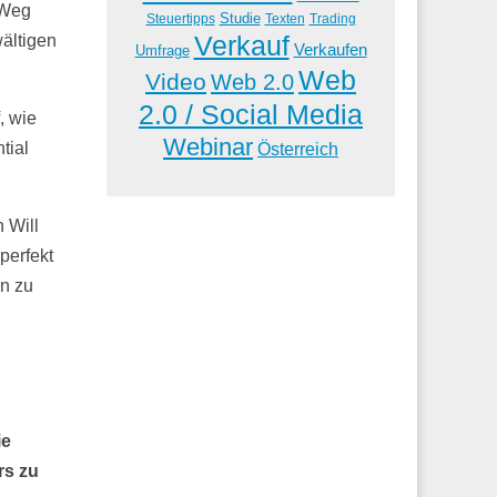
 Weg
Studie
Steuertipps
Trading
Texten
Verkauf
ältigen
Verkaufen
Umfrage
Web
Video
Web 2.0
2.0 / Social Media
, wie
Webinar
tial
Österreich
 Will
perfekt
n zu
ie
rs zu