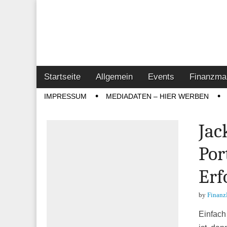
Online-Magazin z
Vertrieb- & Inves
Main
Skip
Startseite
Allgemein
Events
Finanzma
menu
to
Sub
IMPRESSUM
MEDIADATEN – HIER WERBEN
content
menu
Jac
Por
Erf
by
Finanz
Einfach