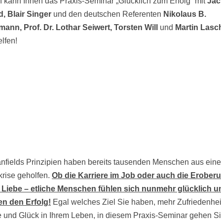
nn kann Ihnen das Praxis-Seminar „Glücklich zum Erfolg“ mit
Jac
d, Blair Singer
und den deutschen Referenten
Nikolaus B.
ann, Prof. Dr. Lothar Seiwert, Torsten Will
und
Martin Lasc
lfen!
nfields Prinzipien haben bereits tausenden Menschen aus eine
rise geholfen.
Ob die Karriere im Job oder auch die Erober
Liebe – etliche Menschen fühlen sich nunmehr glücklich u
n den Erfolg!
Egal welches Ziel Sie haben, mehr Zufriedenhei
 und Glück in Ihrem Leben, in diesem Praxis-Seminar gehen Si