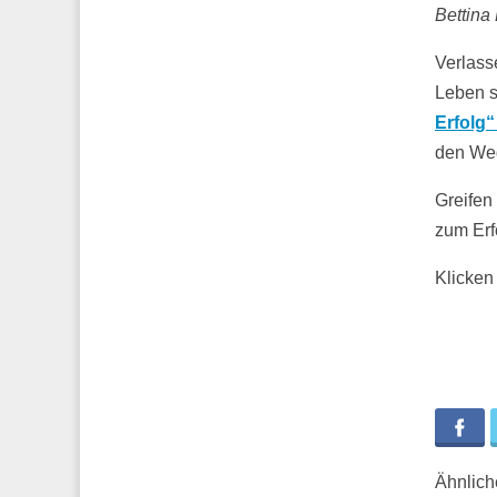
Bettina
Verlass
Leben s
Erfolg“
den We
Greifen 
zum Erf
Klicken 
Fa
Ähnliche