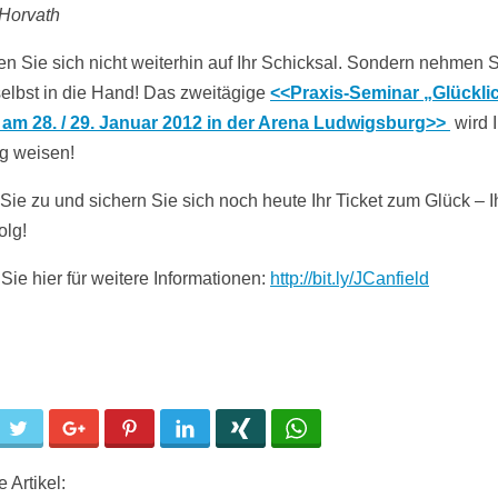
 Horvath
en Sie sich nicht weiterhin auf Ihr Schicksal. Sondern nehmen S
elbst in die Hand! Das zweitägige
<<Praxis-Seminar „Glückli
 am 28. / 29. Januar 2012 in der Arena Ludwigsburg>>
wird 
g weisen!
Sie zu und sichern Sie sich noch heute Ihr Ticket zum Glück – Ih
olg!
Sie hier für weitere Informationen:
http://bit.ly/JCanfield
cebook
Twitter
Google+
Pinterest
LinkedIn
Xing
WhatsApp
 Artikel: