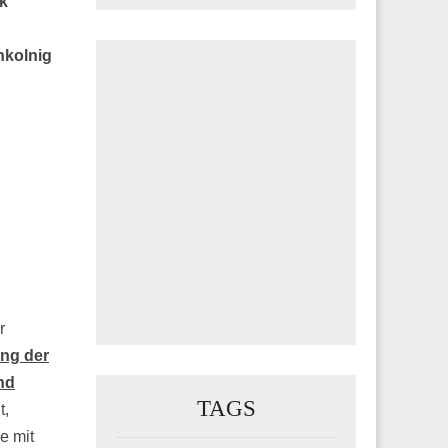
k
hkolnig
r
ung der
nd
TAGS
t,
e mit