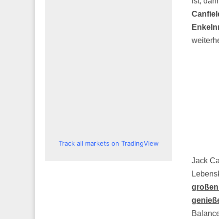
ist, da
Canfiel
Enkelnm
weiterhe
Track all markets on TradingView
Jack Ca
Lebensk
großen 
genieße
Balance