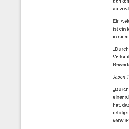
denken
aufzust
Ein wei
ist ein
in sein
„Durch 
Verkauf
Bewerb
Jason T
„Durch 
einer a
hat, da
erfolgr
verwirkl