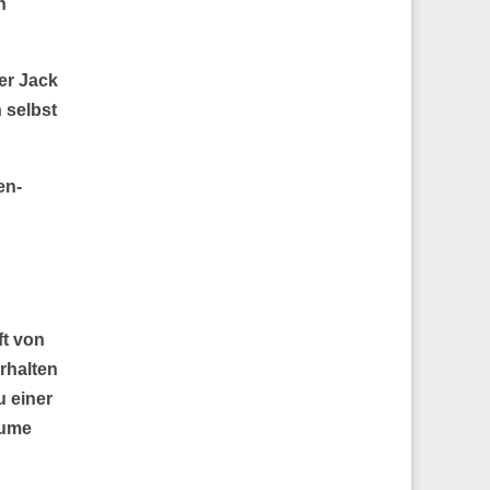
n
er Jack
h selbst
en-
ft von
erhalten
u einer
äume