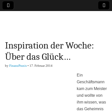
Online-Magazin zu
den Themen
Inspiration der Woche:
Finanzen,
Über das Glück…
Marketing-, Vertrieb-
by
FinanzPraxis
•
17. Februar 2014
& Investment-Tipps
Ein
Geschäftsmann
kam zum Meister
und wollte von
ihm wissen, was
das Geheimnis