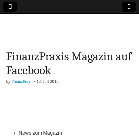
Online-Magazin zu
den Themen
FinanzPraxis Magazin auf
Finanzen,
Facebook
Marketing-, Vertrieb-
by
FinanzPraxis
•
12. Juli 2012
& Investment-Tipps
News zum Magazin