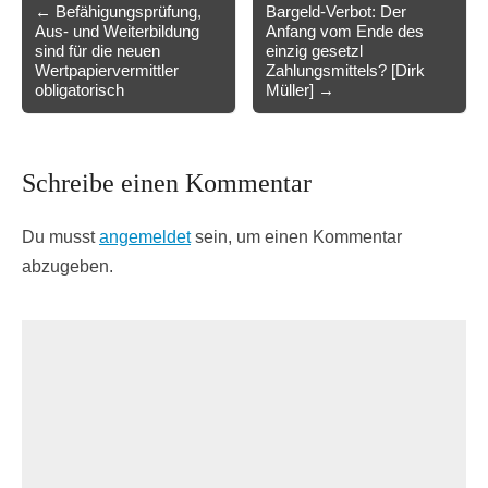
Post
← Befähigungsprüfung,
Bargeld-Verbot: Der
Aus- und Weiterbildung
Anfang vom Ende des
navigation
sind für die neuen
einzig gesetzl
Wertpapiervermittler
Zahlungsmittels? [Dirk
obligatorisch
Müller] →
Schreibe einen Kommentar
Du musst
angemeldet
sein, um einen Kommentar
abzugeben.