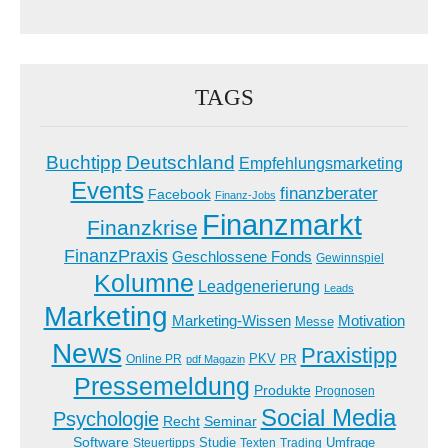
TAGS
Buchtipp
Deutschland
Empfehlungsmarketing
Events
finanzberater
Facebook
Finanz-Jobs
Finanzmarkt
Finanzkrise
FinanzPraxis
Geschlossene Fonds
Gewinnspiel
Kolumne
Leadgenerierung
Leads
Marketing
Marketing-Wissen
Motivation
Messe
News
Praxistipp
PKV
Online PR
PR
pdf Magazin
Pressemeldung
Produkte
Prognosen
Social Media
Psychologie
Recht
Seminar
Software
Studie
Steuertipps
Trading
Umfrage
Texten