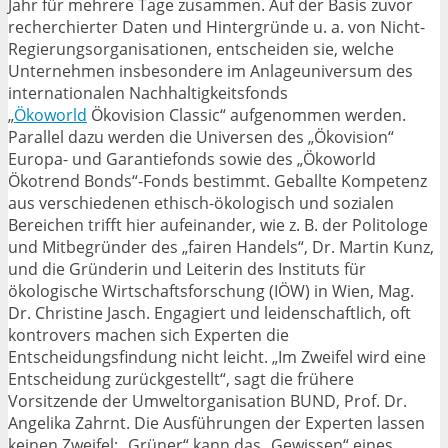
Jahr für mehrere Tage zusammen. Auf der Basis zuvor
recherchierter Daten und Hintergründe u. a. von Nicht-
Regierungsorganisationen, entscheiden sie, welche
Unternehmen insbesondere im Anlageuniversum des
internationalen Nachhaltigkeitsfonds
„
Ökoworld
Ökovision Classic“ aufgenommen werden.
Parallel dazu werden die Universen des „Ökovision“
Europa- und Garantiefonds sowie des „Ökoworld
Ökotrend Bonds“-Fonds bestimmt. Geballte Kompetenz
aus verschiedenen ethisch-ökologisch und sozialen
Bereichen trifft hier aufeinander, wie z. B. der Politologe
und Mitbegründer des „fairen Handels“, Dr. Martin Kunz,
und die Gründerin und Leiterin des Instituts für
ökologische Wirtschaftsforschung (IÖW) in Wien, Mag.
Dr. Christine Jasch. Engagiert und leidenschaftlich, oft
kontrovers machen sich Experten die
Entscheidungsfindung nicht leicht. „Im Zweifel wird eine
Entscheidung zurückgestellt“, sagt die frühere
Vorsitzende der Umweltorganisation BUND, Prof. Dr.
Angelika Zahrnt. Die Ausführungen der Experten lassen
keinen Zweifel: „Grüner“ kann das „Gewissen“ eines