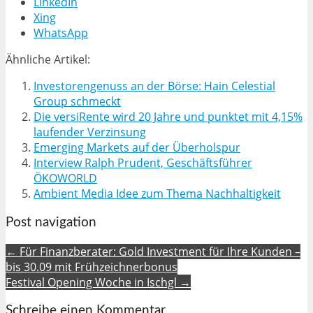
LinkedIn
Xing
WhatsApp
Ähnliche Artikel:
Investorengenuss an der Börse: Hain Celestial
Group schmeckt
Die versiRente wird 20 Jahre und punktet mit 4,15%
laufender Verzinsung
Emerging Markets auf der Überholspur
Interview Ralph Prudent, Geschäftsführer
ÖKOWORLD
Ambient Media Idee zum Thema Nachhaltigkeit
Post navigation
← Für Finanzberater: Gold Investment für Ihre Kunden –
bis 30.09 mit Frühzeichnerbonus
Festival Opening Woche in Ischgl →
Schreibe einen Kommentar