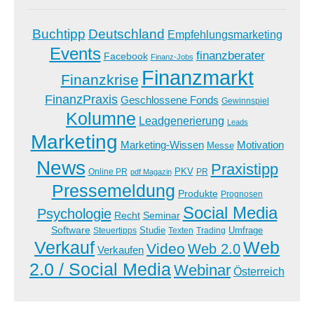
Buchtipp
Deutschland
Empfehlungsmarketing
Events
finanzberater
Facebook
Finanz-Jobs
Finanzmarkt
Finanzkrise
FinanzPraxis
Geschlossene Fonds
Gewinnspiel
Kolumne
Leadgenerierung
Leads
Marketing
Marketing-Wissen
Motivation
Messe
News
Praxistipp
PKV
Online PR
PR
pdf Magazin
Pressemeldung
Produkte
Prognosen
Social Media
Psychologie
Recht
Seminar
Software
Studie
Steuertipps
Trading
Umfrage
Texten
Verkauf
Web
Video
Web 2.0
Verkaufen
2.0 / Social Media
Webinar
Österreich