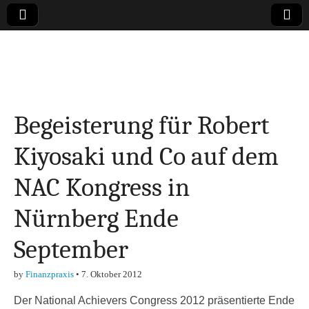
Online-Magazin zu
den Themen
Begeisterung für Robert
Finanzen,
Kiyosaki und Co auf dem
Marketing-, Vertrieb-
NAC Kongress in
& Investment-Tipps
Nürnberg Ende
September
by
Finanzpraxis
•
7. Oktober 2012
Der National Achievers Congress 2012 präsentierte Ende