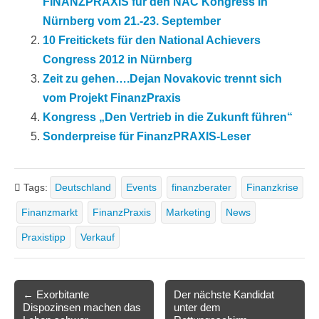
FINANZPRAXIS für den NAC Kongress in
Nürnberg vom 21.-23. September
10 Freitickets für den National Achievers
Congress 2012 in Nürnberg
Zeit zu gehen….Dejan Novakovic trennt sich
vom Projekt FinanzPraxis
Kongress „Den Vertrieb in die Zukunft führen“
Sonderpreise für FinanzPRAXIS-Leser
Tags:
Deutschland
Events
finanzberater
Finanzkrise
Finanzmarkt
FinanzPraxis
Marketing
News
Praxistipp
Verkauf
Post
← Exorbitante
Der nächste Kandidat
Dispozinsen machen das
unter dem
navigation