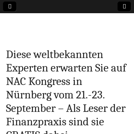
Online-Magazin zu
den Themen
Diese weltbekannten
Finanzen,
Experten erwarten Sie auf
Marketing-, Vertrieb-
NAC Kongress in
& Investment-Tipps
Nürnberg vom 21.-23.
September – Als Leser der
Finanzpraxis sind sie