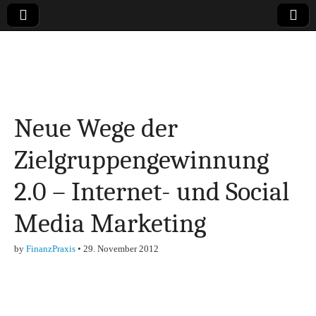
Online-Magazin zu
den Themen
Neue Wege der
Finanzen,
Zielgruppengewinnung
Marketing-, Vertrieb-
2.0 – Internet- und Social
& Investment-Tipps
Media Marketing
by
FinanzPraxis
•
29. November 2012