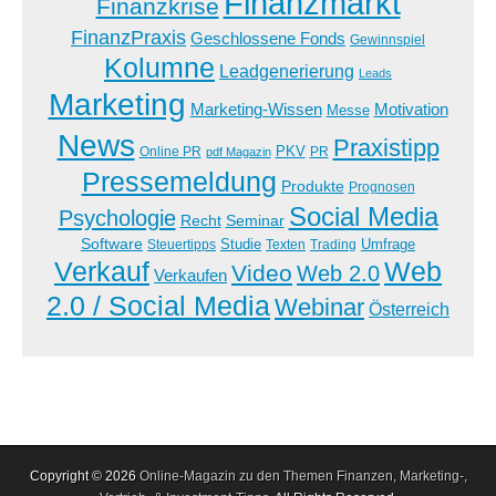
Finanzmarkt
Finanzkrise
FinanzPraxis
Geschlossene Fonds
Gewinnspiel
Kolumne
Leadgenerierung
Leads
Marketing
Marketing-Wissen
Motivation
Messe
News
Praxistipp
PKV
Online PR
PR
pdf Magazin
Pressemeldung
Produkte
Prognosen
Social Media
Psychologie
Recht
Seminar
Software
Studie
Steuertipps
Trading
Umfrage
Texten
Verkauf
Web
Video
Web 2.0
Verkaufen
2.0 / Social Media
Webinar
Österreich
Copyright © 2026
Online-Magazin zu den Themen Finanzen, Marketing-,