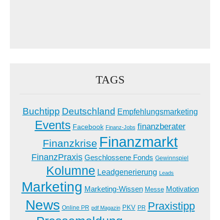
TAGS
Buchtipp
Deutschland
Empfehlungsmarketing
Events
finanzberater
Facebook
Finanz-Jobs
Finanzmarkt
Finanzkrise
FinanzPraxis
Geschlossene Fonds
Gewinnspiel
Kolumne
Leadgenerierung
Leads
Marketing
Marketing-Wissen
Motivation
Messe
News
Praxistipp
PKV
Online PR
PR
pdf Magazin