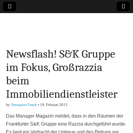
Online-Magazin zu
den Themen
Newsflash! S&K Gruppe
Finanzen,
im Fokus, Großrazzia
Marketing-, Vertrieb-
beim
& Investment-Tipps
Immobiliendienstleister
by
Varoquier Frank
•
19. Februar 2013
Das Manager Magazin meldet, dass in den Räumen der
Frankfurter S&K Gruppe eine Razzia durchgeführt wurde.
Es liegt ein Verbacht der Untreue und des Betrugs vor.