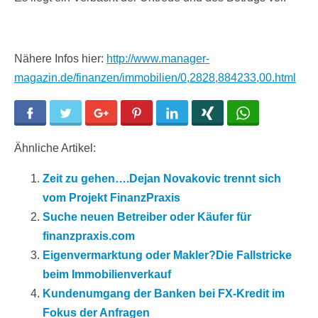
Nähere Infos hier:
http://www.manager-
magazin.de/finanzen/immobilien/0,2828,884233,00.html
Facebook
Twitter
Google+
Pinterest
LinkedIn
Xing
WhatsApp
Ähnliche Artikel:
Zeit zu gehen….Dejan Novakovic trennt sich
vom Projekt FinanzPraxis
Suche neuen Betreiber oder Käufer für
finanzpraxis.com
Eigenvermarktung oder Makler?Die Fallstricke
beim Immobilienverkauf
Kundenumgang der Banken bei FX-Kredit im
Fokus der Anfragen